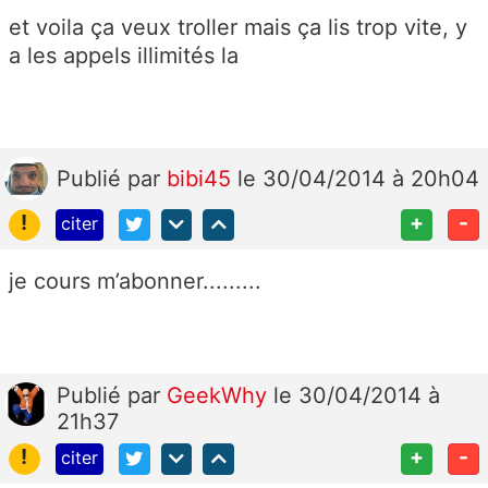
et voila ça veux troller mais ça lis trop vite, y
a les appels illimités la
Publié
par
bibi45
le 30/04/2014 à 20h04
!
+
-
citer
je cours m’abonner.........
Publié
par
GeekWhy
le 30/04/2014 à
21h37
!
+
-
citer