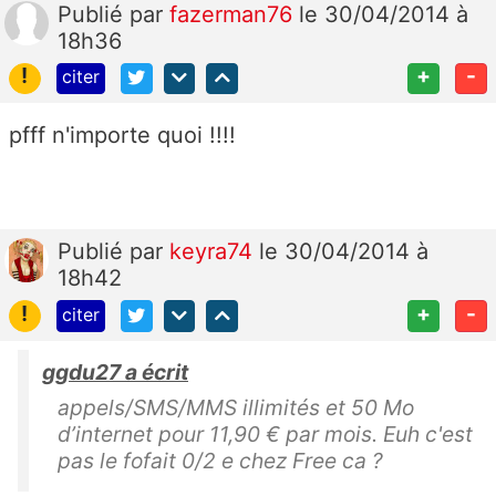
Publié
par
fazerman76
le 30/04/2014 à
18h36
!
+
-
citer
pfff n'importe quoi !!!!
Publié
par
keyra74
le 30/04/2014 à
18h42
!
+
-
citer
ggdu27 a écrit
appels/SMS/MMS illimités et 50 Mo
d’internet pour 11,90 € par mois. Euh c'est
pas le fofait 0/2 e chez Free ca ?