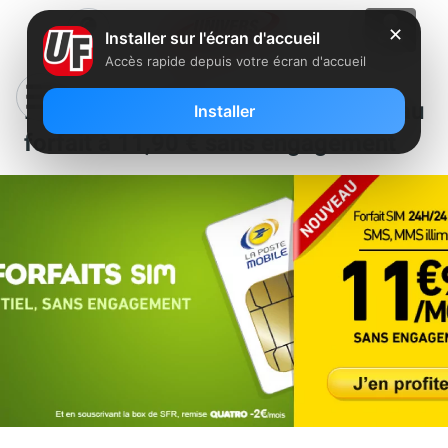
✕
Installer sur l'écran d'accueil
Accès rapide depuis votre écran d'accueil
La Poste Mobile lance un nouveau
Installer
forfait à 11,90 € sans engagement