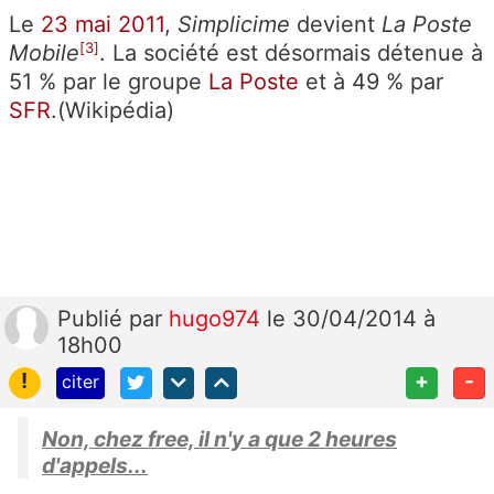
Le
23
mai
2011
,
Simplicime
devient
La Poste
[
3
]
Mobile
. La société est désormais détenue à
51 % par le groupe
La Poste
et à 49 % par
SFR
.(Wikipédia)
Publié
par
hugo974
le 30/04/2014 à
18h00
!
+
-
citer
Non, chez free, il n'y a que 2 heures
d'appels...