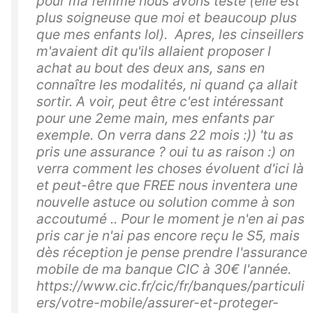
pour ma femme nous avons testé (elle est
plus soigneuse que moi et beaucoup plus
que mes enfants lol). Apres, les cinseillers
m'avaient dit qu'ils allaient proposer l
achat au bout des deux ans, sans en
connaître les modalités, ni quand ça allait
sortir. A voir, peut être c'est intéressant
pour une 2eme main, mes enfants par
exemple. On verra dans 22 mois :)) 'tu as
pris une assurance ? oui tu as raison :) on
verra comment les choses évoluent d'ici là
et peut-être que FREE nous inventera une
nouvelle astuce ou solution comme à son
accoutumé .. Pour le moment je n'en ai pas
pris car je n'ai pas encore reçu le S5, mais
dès réception je pense prendre l'assurance
mobile de ma banque CIC à 30€ l'année.
https://www.cic.fr/cic/fr/banques/particuli
ers/votre-mobile/assurer-et-proteger-