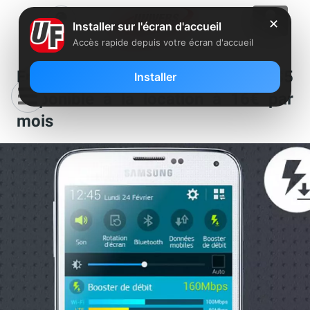
✕
Installer sur l'écran d'accueil
Accès rapide depuis votre écran d'accueil
Free Mobile : Le Galaxy S5
Installer
disponible à la location à 16€ par
mois