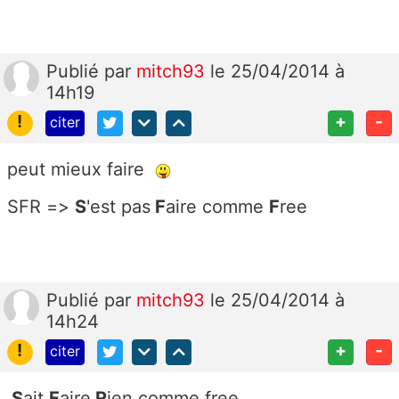
Publié
par
mitch93
le 25/04/2014 à
14h19
!
+
-
citer
peut mieux faire
SFR =>
S
'est pas
F
aire comme
F
ree
Publié
par
mitch93
le 25/04/2014 à
14h24
!
+
-
citer
S
ait
F
aire
R
ien comme free