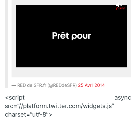
— RED de SFR.fr (@REDdeSFR)
25 Avril 2014
<script async
src=”//platform.twitter.com/widgets.js”
charset=”utf-8″>