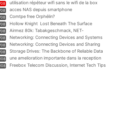
utilisation répéteur wifi sans le wifi de la box
/08
acces NAS depuis smartphone
/08
Comtpe free Orphélin?
/08
Hollow Knight  Lost Beneath The Surface
/08
Airmez 80k: Tabakgeschmack, NET-
/08
Technologie und Leistung im
Networking: Connecting Devices and Systems
/08
Networking: Connecting Devices and Sharing
/08
Information
Storage Drives: The Backbone of Reliable Data
/08
Management
une amelioration importante dans la reception
/08
WIFI
Freebox Telecom Discussion, Internet Tech Tips
/08
Communi