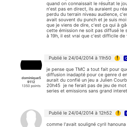
quand on connaissait le résultat le j
n'est pas en direct, ils auraient pu ré
perdu du terrain niveau audience, c'est
avait souvent du punch et je suis mo
que je viens de dire, c'est ça qui à 
cette émission ne soit pas diffusé l
à 19h, il est vrai que c'est difficile d
!
Publié le 24/04/2014 à 11h50
c
je pense que TMC a tout fait pour qu
diffusion inadapté pour ce genre d em
dominique5
aurait du confié un jeu a Julien Cou
9112
20h45 je ne ferait pas de jeu de mot
1350 points
series et emissions sans grand intere
!
Publié le 24/04/2014 à 12h52
comme l'avait souligné cyril hanouna 