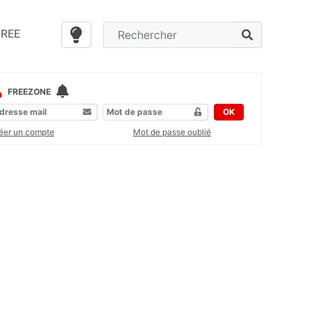
FREE
FREEZONE
OK
éer un compte
Mot de passe oublié