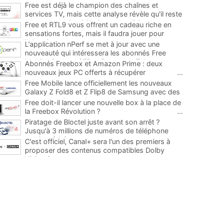
Free est déjà le champion des chaînes et
services TV, mais cette analyse révèle qu'il reste
encore au moins 141 ajouts possibles
...
Free et RTL9 vous offrent un cadeau riche en
sensations fortes, mais il faudra jouer pour
l'obtenir
...
L'application nPerf se met à jour avec une
nouveauté qui intéressera les abonnés Free
Mobile, Orange, SFR et Bouygues Telecom
...
Abonnés Freebox et Amazon Prime : deux
nouveaux jeux PC offerts à récupérer
...
Free Mobile lance officiellement les nouveaux
Galaxy Z Fold8 et Z Flip8 de Samsung avec des
promos et des cadeaux
...
Free doit-il lancer une nouvelle box à la place de
la Freebox Révolution ?
...
Piratage de Bloctel juste avant son arrêt ?
Jusqu'à 3 millions de numéros de téléphone
auraient fuité
...
C'est officiel, Canal+ sera l'un des premiers à
proposer des contenus compatibles Dolby
Vision 2
...