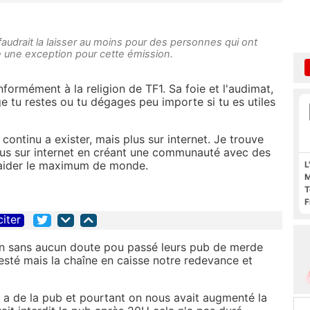
audrait la laisser au moins pour des personnes qui ont
re une exception pour cette émission.
formément à la religion de TF1. Sa foie et l'audimat,
e tu restes ou tu dégages peu importe si tu es utiles
 continu a exister, mais plus sur internet. Je trouve
lus sur internet en créant une communauté avec des
'aider le maximum de monde.
L
M
T
F
F
citer
sion sans aucun doute pou passé leurs pub de merde
resté mais la chaîne en caisse notre redevance et
 y a de la pub et pourtant on nous avait augmenté la