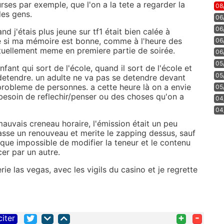
rses par exemple, que l'on a la tete a regarder la
08
des gens.
06
06
d j'étais plus jeune sur tf1 était bien calée à
ée si ma mémoire est bonne, comme à l'heure des
06
uellement meme en premiere partie de soirée.
06
05
ant qui sort de l'école, quand il sort de l'école et
05
e detendre. un adulte ne va pas se detendre devant
probleme de personnes. a cette heure là on a envie
05
besoin de reflechir/penser ou des choses qu'on a
04
04
auvais creneau horaire, l'émission était un peu
sse un renouveau et merite le zapping dessus, sauf
sque impossible de modifier la teneur et le contenu
er par un autre.
rie las vegas, avec les vigils du casino et je regrette
+
-
citer