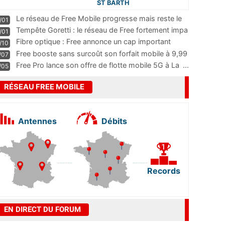
ST BARTH
Le réseau de Free Mobile progresse mais reste le
/01
m
...
Tempête Goretti : le réseau de Free fortement impa
/01
...
Fibre optique : Free annonce un cap important
/10
pass
...
Free booste sans surcoût son forfait mobile à 9,99
/07
...
Free Pro lance son offre de flotte mobile 5G à La
...
/05
RÉSEAU FREE MOBILE
Antennes
Débits
Records
EN DIRECT DU FORUM