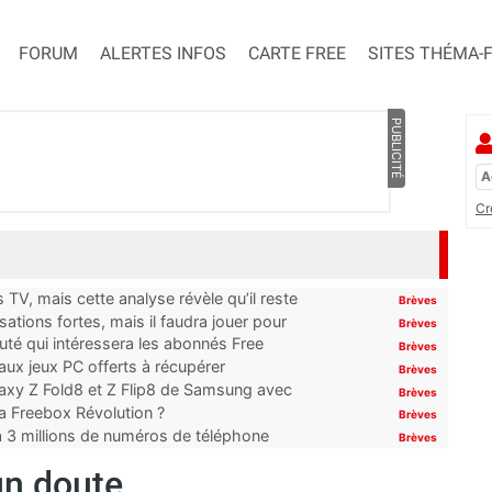
FORUM
ALERTES INFOS
CARTE FREE
SITES THÉMA-
PUBLICITÉ
Cr
TV, mais cette analyse révèle qu’il reste
Brèves
ations fortes, mais il faudra jouer pour
Brèves
uté qui intéressera les abonnés Free
Brèves
x jeux PC offerts à récupérer
Brèves
laxy Z Fold8 et Z Flip8 de Samsung avec
Brèves
 la Freebox Révolution ?
Brèves
’à 3 millions de numéros de téléphone
Brèves
un doute