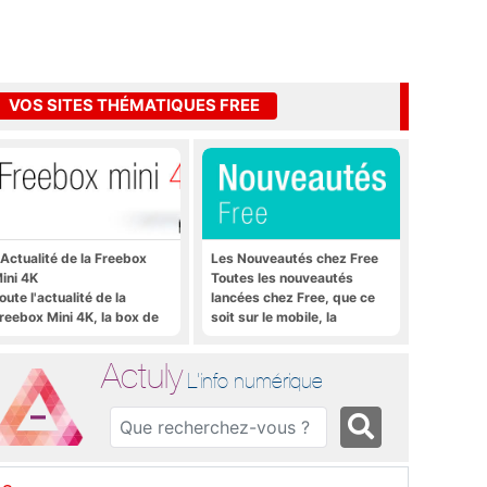
VOS SITES THÉMATIQUES FREE
'Actualité de la Freebox
Les Nouveautés chez Free
ini 4K
Toutes les nouveautés
oute l'actualité de la
lancées chez Free, que ce
reebox Mini 4K, la box de
soit sur le mobile, la
ree sous Android TV
Freebox et bien plus encore
Actuly
L'info numérique