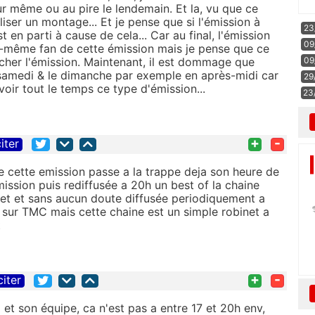
our même ou au pire le lendemain. Et la, vu que ce
aliser un montage... Et je pense que si l'émission à
23
 en parti à cause de cela... Car au final, l'émission
09
i-même fan de cette émission mais je pense que ce
gâcher l'émission. Maintenant, il est dommage que
09
e samedi & le dimanche par exemple en après-midi car
29
e voir tout le temps ce type d'émission...
23
+
-
iter
e cette emission passe a la trappe deja son heure de
ission puis rediffusée a 20h un best of la chaine
rbet et sans aucun doute diffusée periodiquement a
 sur TMC mais cette chaine est un simple robinet a
t
+
-
citer
et son équipe, ca n'est pas a entre 17 et 20h env,