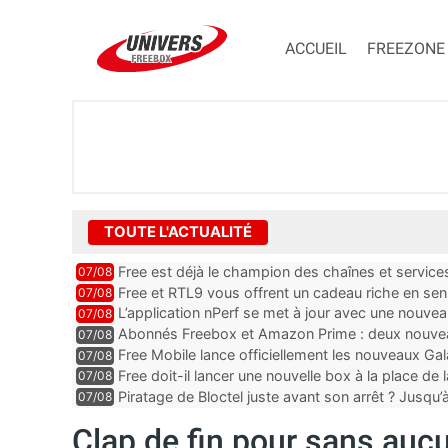
ACCUEIL
FREEZONE
TOUTE L'ACTUALITÉ
Free est déjà le champion des chaînes et services 
07/08
encore au moin...
Free et RTL9 vous offrent un cadeau riche en sens
07/08
l’obtenir
L’application nPerf se met à jour avec une nouvea
07/08
Mobile, Orange, SFR ...
Abonnés Freebox et Amazon Prime : deux nouveau
07/08
Free Mobile lance officiellement les nouveaux Ga
07/08
des promos et des cadeaux
Free doit-il lancer une nouvelle box à la place de
07/08
Piratage de Bloctel juste avant son arrêt ? Jusqu
07/08
auraient fuité
Clap de fin pour sans auc