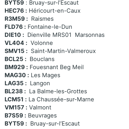
BYT59
: Bruay-sur-l’Escaut
HEC76 :
Héricourt-en-Caux
R3M59 :
Raismes
FLD76 :
Fontaine-le-Dun
DIE10 :
Dienville MRS01 Marsonnas
VL404 :
Volonne
SMV15 :
Saint-Martin-Valmeroux
BCL25 :
Bouclans
BM929 :
Fouesnant Beg Meil
MAG30 :
Les Mages
LAG35 :
Langon
BL238 :
La Balme-les-Grottes
LCM51 :
La Chaussée-sur-Marne
VM157 :
Valmont
B7S59 :
Beuvrages
BYT59 :
Bruay-sur-l’Escaut