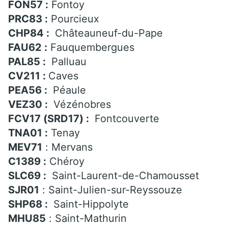
FON57 :
Fontoy
PRC83 :
Pourcieux
CHP84 :
Châteauneuf-du-Pape
FAU62 :
Fauquembergues
PAL85 :
Palluau
CV211 :
Caves
PEA56 :
Péaule
VEZ30 :
Vézénobres
FCV17 (SRD17) :
Fontcouverte
TNA01 :
Tenay
MEV71
: Mervans
C1389 :
Chéroy
SLC69 :
Saint-Laurent-de-Chamousset
SJR01
: Saint-Julien-sur-Reyssouze
SHP68 :
Saint-Hippolyte
MHU85
: Saint-Mathurin