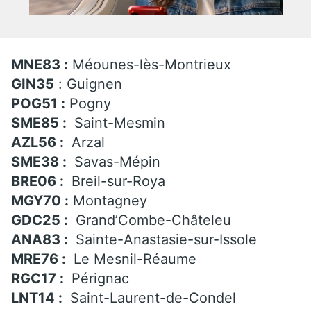
MNE83 :
Méounes-lès-Montrieux
GIN35
: Guignen
POG51 :
Pogny
SME85 :
Saint-Mesmin
AZL56 :
Arzal
SME38 :
Savas-Mépin
BRE06 :
Breil-sur-Roya
MGY70 :
Montagney
GDC25 :
Grand’Combe-Châteleu
ANA83 :
Sainte-Anastasie-sur-Issole
MRE76 :
Le Mesnil-Réaume
RGC17 :
Pérignac
LNT14 :
Saint-Laurent-de-Condel