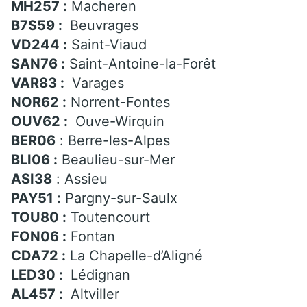
MH257 :
Macheren
B7S59 :
Beuvrages
VD244 :
Saint-Viaud
SAN76 :
Saint-Antoine-la-Forêt
VAR83 :
Varages
NOR62 :
Norrent-Fontes
OUV62 :
Ouve-Wirquin
BER06
: Berre-les-Alpes
BLI06 :
Beaulieu-sur-Mer
ASI38
: Assieu
PAY51 :
Pargny-sur-Saulx
TOU80 :
Toutencourt
FON06 :
Fontan
CDA72 :
La Chapelle-d’Aligné
LED30 :
Lédignan
AL457 :
Altviller