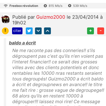
Freebox révolution
815 Mb/s
539 Mb/s
Publié
par
Guizmo2000
le 23/04/2014 à
19h02
!
+
-
citer
baldo a écrit
Ne me raconte pas des conneries!! s'ils
dégroupent pas c'est qu'ils n'en voient pas
l'interet financier!! ce serait des grosses
villes avec des clients potentiels et donc
rentables les 10000 nras restants seraient
tous degroupés! Guizmo2000 a écrit baldo
a écrit et degroupnews en avance!! le titre
me fait rire : grosse vague de degroupege!!
68 alors qu'ils en restent 10000 à
dégrouper!!! laissez moi rire! Ce message