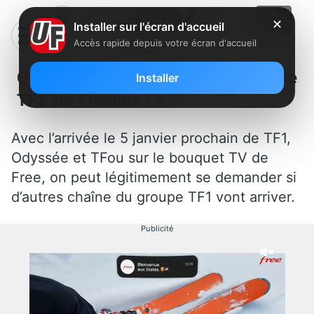
✕
Installer sur l'écran d'accueil
Accès rapide depuis votre écran d'accueil
Quelles autres chaînes du groupe
Installer
TF1 sur Freebox TV ?
Avec l’arrivée le 5 janvier prochain de TF1,
Odyssée et TFou sur le bouquet TV de
Free, on peut légitimement se demander si
d’autres chaîne du groupe TF1 vont arriver.
Publicité