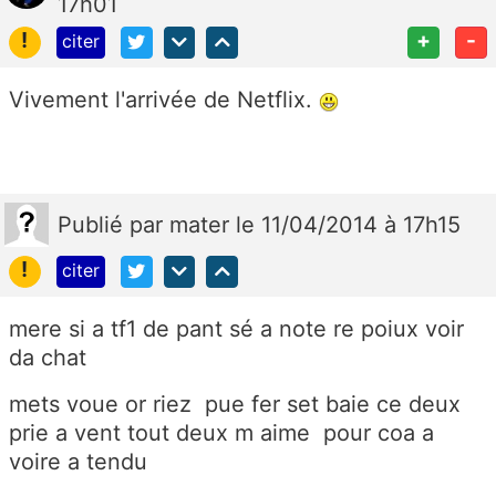
17h01
!
+
-
citer
Vivement l'arrivée de Netflix.
Publié
par
mater
le 11/04/2014 à 17h15
!
citer
mere si a tf1 de pant sé a note re poiux voir
da chat
mets voue or riez pue fer set baie ce deux
prie a vent tout deux m aime pour coa a
voire a tendu