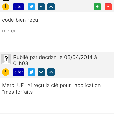
!
+
-
citer
code bien reçu
merci
Publié
par
decdan
le 06/04/2014 à
01h03
!
citer
Merci UF j'ai reçu la clé pour l'application
"mes forfaits"