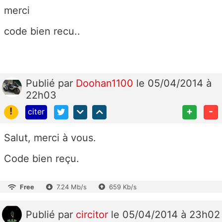
merci
code bien recu..
Publié
par
Doohan1100
le 05/04/2014 à
22h03
!
+
-
citer
Salut, merci à vous.
Code bien reçu.
Free
7.24 Mb/s
659 Kb/s
Publié
par
circitor
le 05/04/2014 à 23h02