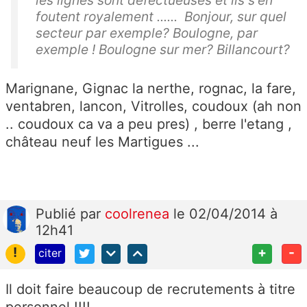
les lignes sont défectueuses et ils s'en
foutent royalement ...... Bonjour, sur quel
secteur par exemple? Boulogne, par
exemple ! Boulogne sur mer? Billancourt?
Marignane, Gignac la nerthe, rognac, la fare,
ventabren, lancon, Vitrolles, coudoux (ah non
.. coudoux ca va a peu pres) , berre l'etang ,
château neuf les Martigues ...
Publié
par
coolrenea
le 02/04/2014 à
12h41
!
+
-
citer
Il doit faire beaucoup de recrutements à titre