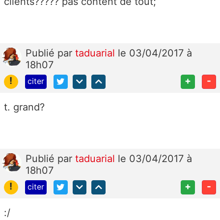
clients????? pas content de tout;
Publié
par
taduarial
le 03/04/2017 à
18h07
!
+
-
citer
t. grand?
Publié
par
taduarial
le 03/04/2017 à
18h07
!
+
-
citer
:/