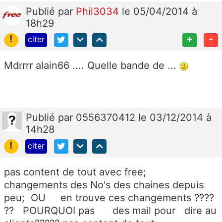
Publié
par
Phil3034
le 05/04/2014 à
18h29
!
+
-
citer
Mdrrrr alain66 .... Quelle bande de ...
Publié
par
0556370412
le 03/12/2014 à
14h28
!
citer
pas content de tout avec free;
changements des No's des chaines depuis
peu; OU en trouve ces changements ????
?? POURQUOI pas des mail pour dire au