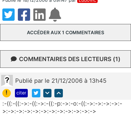
ACCÉDER AUX 1 COMMENTAIRES
COMMENTAIRES DES LECTEURS (1)
Publié
par
le 21/12/2006 à 13h45
!
citer
:-((:-((:->:-((:->:-((:-p:->:-o:-((:->:->:->:->:-
>:->:->:->:->:->:->:->:->:->:->:->