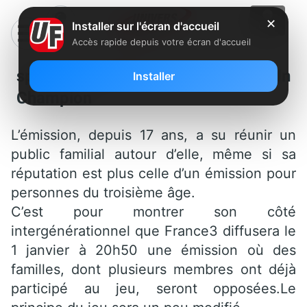
✕
Installer sur l'écran d'accueil
Accès rapide depuis votre écran d'accueil
spéciale Famille à Questions Pour Un
Installer
Champion
L’émission, depuis 17 ans, a su réunir un
public familial autour d’elle, même si sa
réputation est plus celle d’un émission pour
personnes du troisième âge.
C’est pour montrer son côté
intergénérationnel que France3 diffusera le
1 janvier à 20h50 une émission où des
familles, dont plusieurs membres ont déjà
participé au jeu, seront opposées.Le