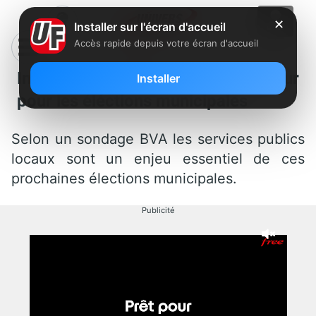
✕
Installer sur l'écran d'accueil
Accès rapide depuis votre écran d'accueil
Internet Haut débit : un enjeu majeur
Installer
pour les éléctions municipales
Selon un sondage BVA les services publics
locaux sont un enjeu essentiel de ces
prochaines élections municipales.
Publicité