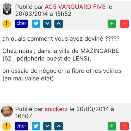
Publié
par
AC5 VANGUARD FIVE
le
20/03/2014 à 15h52
!
+
-
citer
ah ouais comment vous avez deviné ?????
Chez nous , dans la ville de MAZINGARBE
(62 , périphérie ouest de LENS),
on essaie de négocier la fibre et les voiries
(en mauvaise état)
Publié
par
snickerz
le 20/03/2014 à
16h07
!
+
-
citer