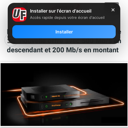
✕
Installer sur l'écran d'accueil
Accès rapide depuis votre écran d'accueil
Livebox Jet Fibre : Orange prépare
Installer
une nouvelle offre avec 500 Mb/s en
descendant et 200 Mb/s en montant