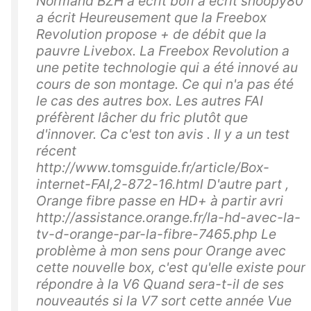
Normand BZH a écrit bofi a écrit snoopy80
a écrit Heureusement que la Freebox
Revolution propose + de débit que la
pauvre Livebox. La Freebox Revolution a
une petite technologie qui a été innové au
cours de son montage. Ce qui n'a pas été
le cas des autres box. Les autres FAI
préfèrent lâcher du fric plutôt que
d'innover. Ca c'est ton avis . Il y a un test
récent
http://www.tomsguide.fr/article/Box-
internet-FAI,2-872-16.html D'autre part ,
Orange fibre passe en HD+ à partir avri
http://assistance.orange.fr/la-hd-avec-la-
tv-d-orange-par-la-fibre-7465.php Le
problème à mon sens pour Orange avec
cette nouvelle box, c'est qu'elle existe pour
répondre à la V6 Quand sera-t-il de ses
nouveautés si la V7 sort cette année Vue