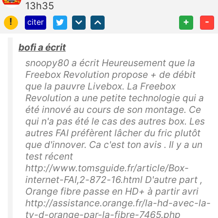
13h35
!
+
-
citer
bofi a écrit
snoopy80 a écrit Heureusement que la
Freebox Revolution propose + de débit
que la pauvre Livebox. La Freebox
Revolution a une petite technologie qui a
été innové au cours de son montage. Ce
qui n'a pas été le cas des autres box. Les
autres FAI préfèrent lâcher du fric plutôt
que d'innover. Ca c'est ton avis . Il y a un
test récent
http://www.tomsguide.fr/article/Box-
internet-FAI,2-872-16.html D'autre part ,
Orange fibre passe en HD+ à partir avri
http://assistance.orange.fr/la-hd-avec-la-
tv-d-orange-par-la-fibre-7465.php