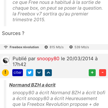
ce que Free nous a habitué à la sortie de
chaque box, on peut se poser la question.
la Freebox v7 sortira qu'au premier
trimestre 2015.
Sources ?
Freebox révolution
815 Mb/s
539 Mb/s
Publié
par
snoopy80
le 20/03/2014 à
17h42
!
+
-
citer
Normand BZH a écrit
snoopy80 a écrit Normand BZH a écrit bofi
a écrit snoopy80 a écrit Heureusement
que la Freebox Revolution propose + de