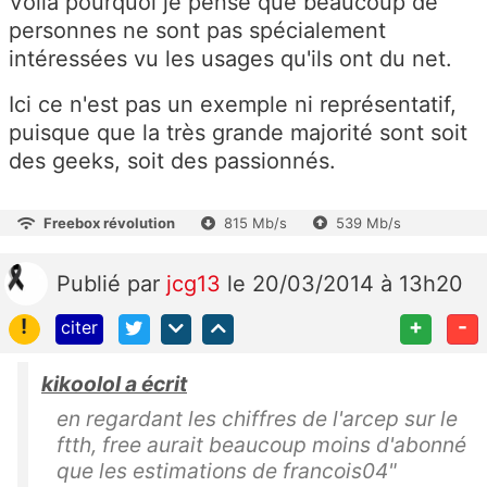
Voilà pourquoi je pense que beaucoup de
personnes ne sont pas spécialement
intéressées vu les usages qu'ils ont du net.
Ici ce n'est pas un exemple ni représentatif,
puisque que la très grande majorité sont soit
des geeks, soit des passionnés.
Freebox révolution
815 Mb/s
539 Mb/s
Publié
par
jcg13
le 20/03/2014 à 13h20
!
+
-
citer
kikoolol a écrit
en regardant les chiffres de l'arcep sur le
ftth, free aurait beaucoup moins d'abonné
que les estimations de francois04"