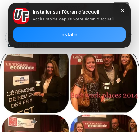
✕
Installer sur l'écran d'accueil
Accès rapide depuis votre écran d'accueil
Iliad (Free) : 18 ème Best Workplace
Installer
en France