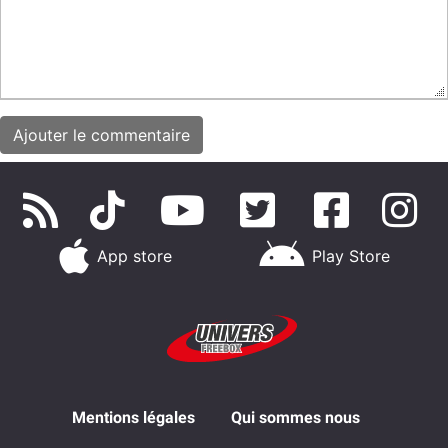
App store
Play Store
Mentions légales
Qui sommes nous