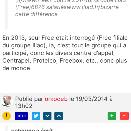
(!!)www.free.frcontre 201418. Groupe Iliad
(Free)6876 salariéswww.iliad.fr/bizarre
cette différence
En 2013, seul Free était interrogé (Free filiale
du groupe Iliad), la, c'est tout le groupe qui a
participé, donc les divers centre d'appel,
Centrapel, Protelco, Freebox, etc.. donc plus
de monde.
Publié
par
orkodeb
le 19/03/2014 à
13h02
!
+
-
citer
seboune a écrit