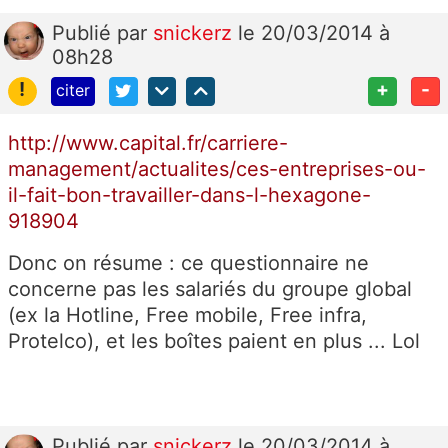
Publié
par
snickerz
le 20/03/2014 à
08h28
!
+
-
citer
http://www.capital.fr/carriere-
management/actualites/ces-entreprises-ou-
il-fait-bon-travailler-dans-l-hexagone-
918904
Donc on résume : ce questionnaire ne
concerne pas les salariés du groupe global
(ex la Hotline, Free mobile, Free infra,
Protelco), et les boîtes paient en plus ... Lol
Publié
par
snickerz
le 20/03/2014 à