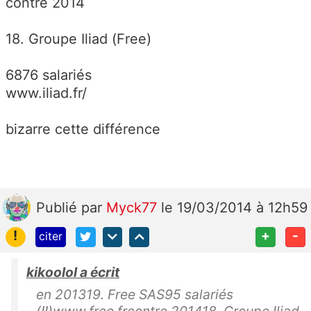
contre 2014
18. Groupe Iliad (Free)
6876 salariés
www.iliad.fr/
bizarre cette différence
Publié
par
Myck77
le 19/03/2014 à 12h59
!
+
-
citer
kikoolol a écrit
en 201319. Free SAS95 salariés