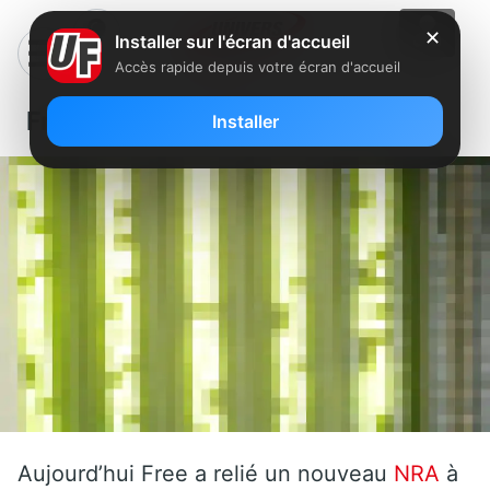
✕
Installer sur l'écran d'accueil
Accès rapide depuis votre écran d'accueil
Free: Un nouveau NRA en Lorraine
Installer
Aujourd’hui Free a relié un nouveau
NRA
à