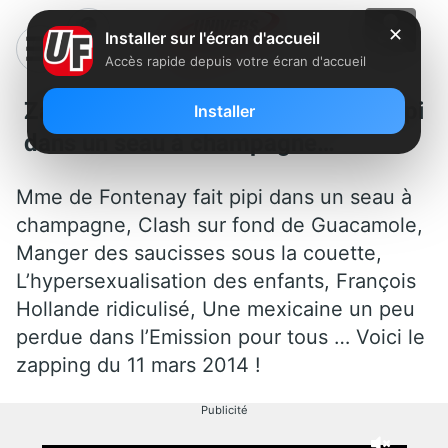
✕
Installer sur l'écran d'accueil
Accès rapide depuis votre écran d'accueil
Zapping : Mme de Fontenay fait pipi
Installer
dans un seau à champagne…
Mme de Fontenay fait pipi dans un seau à
champagne, Clash sur fond de Guacamole,
Manger des saucisses sous la couette,
L’hypersexualisation des enfants, François
Hollande ridiculisé, Une mexicaine un peu
perdue dans l’Emission pour tous … Voici le
zapping du 11 mars 2014 !
Publicité