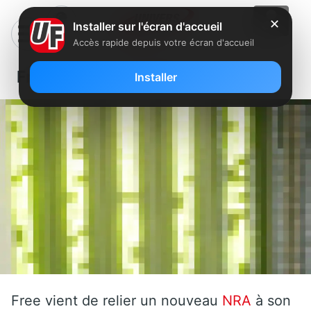
✕
Installer sur l'écran d'accueil
Accès rapide depuis votre écran d'accueil
Free: Un nouveau NRA en Lorraine
Installer
Free vient de relier un nouveau
NRA
à son