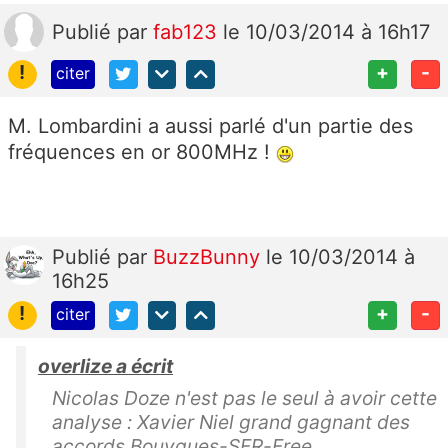
Publié
par
fab123
le 10/03/2014 à 16h17
!
+
-
citer
M. Lombardini a aussi parlé d'un partie des
fréquences en or 800MHz !
Publié
par
BuzzBunny
le 10/03/2014 à
16h25
!
+
-
citer
overlize a écrit
Nicolas Doze n'est pas le seul à avoir cette
analyse : Xavier Niel grand gagnant des
accords Bouygues-SFR-Free