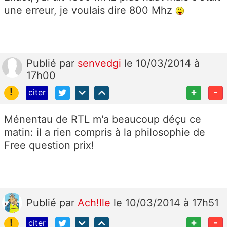
une erreur, je voulais dire 800 Mhz
Publié
par
senvedgi
le 10/03/2014 à
17h00
!
+
-
citer
Ménentau de RTL m'a beaucoup déçu ce
matin: il a rien compris à la philosophie de
Free question prix!
Publié
par
Ach!lle
le 10/03/2014 à 17h51
!
+
-
citer