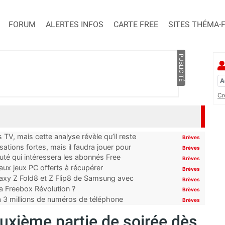
FORUM
ALERTES INFOS
CARTE FREE
SITES THÉMA-
PUBLICITÉ
Cr
TV, mais cette analyse révèle qu’il reste
Brèves
ations fortes, mais il faudra jouer pour
Brèves
uté qui intéressera les abonnés Free
Brèves
x jeux PC offerts à récupérer
Brèves
laxy Z Fold8 et Z Flip8 de Samsung avec
Brèves
 la Freebox Révolution ?
Brèves
’à 3 millions de numéros de téléphone
Brèves
euxième partie de soirée dès