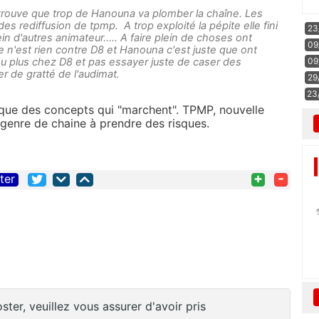
 trouve que trop de Hanouna va plomber la chaîne. Les
des rediffusion de tpmp. A trop exploité la pépite elle fini
23
 plein d'autres animateur..... A faire plein de choses ont
09
Je n'est rien contre D8 et Hanouna c'est juste que ont
09
eu plus chez D8 et pas essayer juste de caser des
 de gratté de l'audimat.
29
23
que des concepts qui "marchent". TPMP, nouvelle
e genre de chaine à prendre des risques.
+
-
iter
ster, veuillez vous assurer d'avoir pris