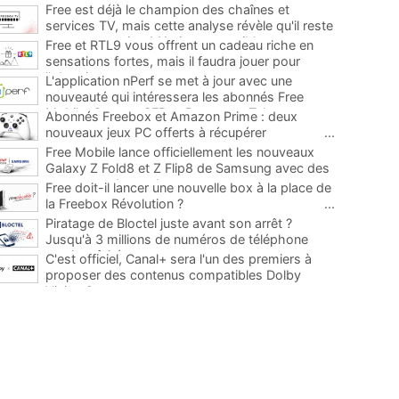
Free est déjà le champion des chaînes et
services TV, mais cette analyse révèle qu'il reste
encore au moins 141 ajouts possibles
...
Free et RTL9 vous offrent un cadeau riche en
sensations fortes, mais il faudra jouer pour
l'obtenir
...
L'application nPerf se met à jour avec une
nouveauté qui intéressera les abonnés Free
Mobile, Orange, SFR et Bouygues Telecom
...
Abonnés Freebox et Amazon Prime : deux
nouveaux jeux PC offerts à récupérer
...
Free Mobile lance officiellement les nouveaux
Galaxy Z Fold8 et Z Flip8 de Samsung avec des
promos et des cadeaux
...
Free doit-il lancer une nouvelle box à la place de
la Freebox Révolution ?
...
Piratage de Bloctel juste avant son arrêt ?
Jusqu'à 3 millions de numéros de téléphone
auraient fuité
...
C'est officiel, Canal+ sera l'un des premiers à
proposer des contenus compatibles Dolby
Vision 2
...