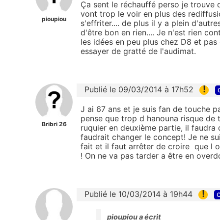
Ça sent le réchauffé perso je trouve
vont trop le voir en plus des rediffus
pioupiou
s'effriter.... de plus il y a plein d'aut
d'être bon en rien.... Je n'est rien c
les idées en peu plus chez D8 et pas
essayer de gratté de l'audimat.
!
Publié le 09/03/2014 à 17h52
J ai 67 ans et je suis fan de touche pa
pense que trop d hanouna risque de t
Bribri 26
ruquier en deuxième partie, il faudra 
faudrait changer le concept! Je ne suis 
fait et il faut arrêter de croire que l
! On ne va pas tarder a être en overdo
!
Publié le 10/03/2014 à 19h44
c
pioupiou a écrit