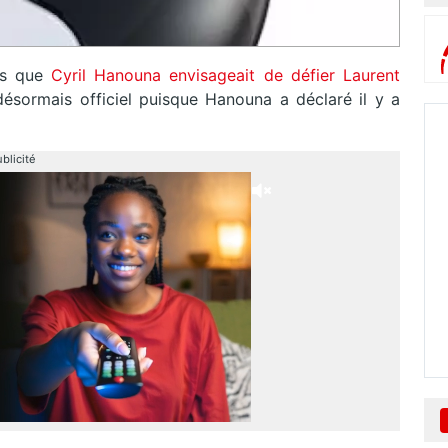
es que
Cyril Hanouna envisageait de défier Laurent
 désormais officiel puisque Hanouna a déclaré il y a
blicité