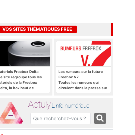
VOS SITES THÉMATIQUES FREE
utoriels Freebox Delta
Les rumeurs sur la future
e site regroupe tous les
Freebox V7
utoriels de la Freebox
Toutes les rumeurs qui
elta, la box haut de
circulent dans la presse sur
amme de Free
la future Freebox V7 que
sera lancée prochainement
Actuly
L'info numérique