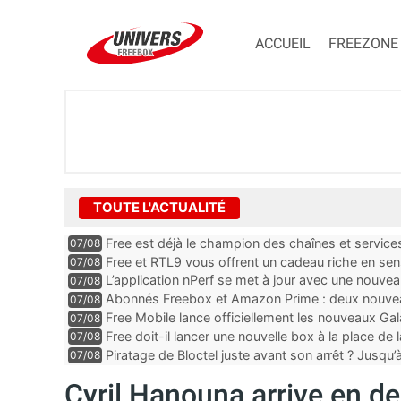
ACCUEIL
FREEZONE
TOUTE L'ACTUALITÉ
Free est déjà le champion des chaînes et services 
07/08
encore au moin...
Free et RTL9 vous offrent un cadeau riche en sens
07/08
l’obtenir
L’application nPerf se met à jour avec une nouvea
07/08
Mobile, Orange, SFR ...
Abonnés Freebox et Amazon Prime : deux nouveau
07/08
Free Mobile lance officiellement les nouveaux Ga
07/08
des promos et des cadeaux
Free doit-il lancer une nouvelle box à la place de
07/08
Piratage de Bloctel juste avant son arrêt ? Jusqu
07/08
auraient fuité
Cyril Hanouna arrive en d