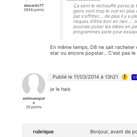
alucardx77
Ça sent le réchauffé perso je
3848 points
gens vont trop le voir en plus 
par s'effriter.... de plus il y a
risques d'être bon en rien.... 
pourrais poser les idées en p
programmes juste pour essayer
En même temps, D8 ne sait racheter 
star ou encore popstar... C'est pas l
!
Publié le 11/03/2014 à 13h21
c
je le hais
antimonopol
e
26 points
rubrique
Bonjour, avant de po