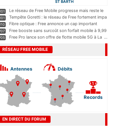
ST BARTH
Le réseau de Free Mobile progresse mais reste le
/01
m
...
Tempête Goretti : le réseau de Free fortement impa
/01
...
Fibre optique : Free annonce un cap important
/10
pass
...
Free booste sans surcoût son forfait mobile à 9,99
/07
...
Free Pro lance son offre de flotte mobile 5G à La
...
/05
RÉSEAU FREE MOBILE
Antennes
Débits
Records
EN DIRECT DU FORUM