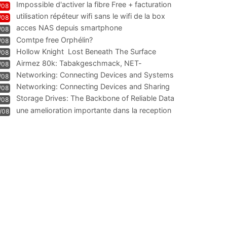
Impossible d'activer la fibre Free + facturation
/08
résiliation
utilisation répéteur wifi sans le wifi de la box
/08
acces NAS depuis smartphone
/08
Comtpe free Orphélin?
/08
Hollow Knight  Lost Beneath The Surface
/08
Airmez 80k: Tabakgeschmack, NET-
/08
Technologie und Leistung im
Networking: Connecting Devices and Systems
/08
Networking: Connecting Devices and Sharing
/08
Information
Storage Drives: The Backbone of Reliable Data
/08
Management
une amelioration importante dans la reception
/08
WIFI