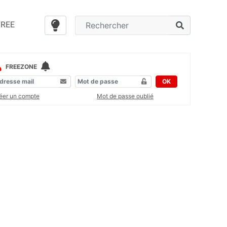
FREE
FREEZONE
OK
éer un compte
Mot de passe oublié