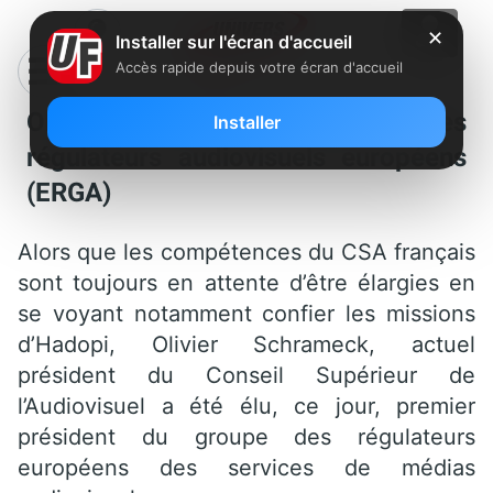
✕
Installer sur l'écran d'accueil
Accès rapide depuis votre écran d'accueil
Olivier Schrameck élu président des
Installer
régulateurs audiovisuels européens
(ERGA)
Alors que les compétences du CSA français
sont toujours en attente d’être élargies en
se voyant notamment confier les missions
d’Hadopi, Olivier Schrameck, actuel
président du Conseil Supérieur de
l’Audiovisuel a été élu, ce jour, premier
président du groupe des régulateurs
européens des services de médias