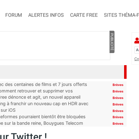
FORUM
ALERTES INFOS
CARTE FREE
SITES THÉMA-
PUBLICITÉ
Cr
 des centaines de films et 7 jours offerts
Brèves
 comment retrouver et supprimer vos
Brèves
ree dénonce et agit, un nouvel appareil
Brèves
ming à franchir un nouveau cap en HDR avec
Brèves
 sur iOS
Brèves
ateformes pourraient bientôt être bloquées
Brèves
tée sur la bande reine, Bouygues Telecom
Brèves
r Twitter !