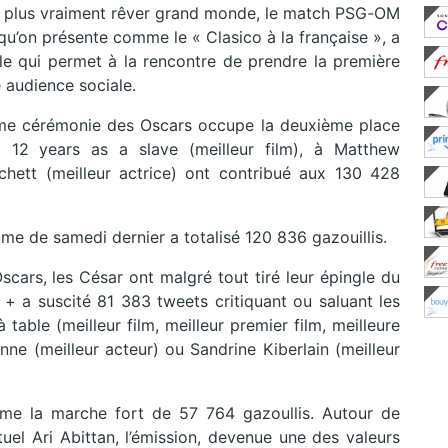
asse plus vraiment rêver grand monde, le match PSG-OM
e qu’on présente comme le « Clasico à la française », a
e qui permet à la rencontre de prendre la première
 audience sociale.
ème cérémonie des Oscars occupe la deuxième place
12 years as a slave (meilleur film), à Matthew
hett (meilleur actrice) ont contribué aux 130 428
me de samedi dernier a totalisé 120 836 gazouillis.
cars, les César ont malgré tout tiré leur épingle du
 + a suscité 81 383 tweets critiquant ou saluant les
table (meilleur film, meilleur premier film, meilleure
nne (meilleur acteur) ou Sandrine Kiberlain (meilleur
rme la marche fort de 57 764 gazoullis. Autour de
tuel Ari Abittan, l’émission, devenue une des valeurs