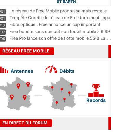
ST BARTH
Le réseau de Free Mobile progresse mais reste le
/01
m
...
Tempête Goretti : le réseau de Free fortement impa
/01
...
Fibre optique : Free annonce un cap important
/10
pass
...
Free booste sans surcoût son forfait mobile à 9,99
/07
...
Free Pro lance son offre de flotte mobile 5G à La
...
/05
RÉSEAU FREE MOBILE
Antennes
Débits
Records
EN DIRECT DU FORUM