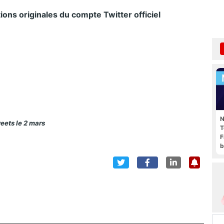
ons originales du compte Twitter officiel
N
eets le 2 mars
T
F
b