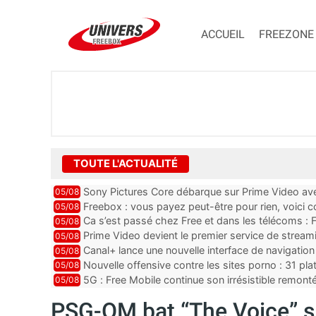
ACCUEIL
FREEZONE
TOUTE L'ACTUALITÉ
Sony Pictures Core débarque sur Prime Video avec
05/08
Freebox : vous payez peut-être pour rien, voici
05/08
abonnements TV oubliés
Ca s’est passé chez Free et dans les télécoms : F
05/08
pointe le bout de...
Prime Video devient le premier service de strea
05/08
ce lancement
Canal+ lance une nouvelle interface de navigation
05/08
Nouvelle offensive contre les sites porno : 31 pl
05/08
par Orange, Free, SF...
5G : Free Mobile continue son irrésistible remon
05/08
plus que jamais sous pr...
PSG-OM bat “The Voice” su