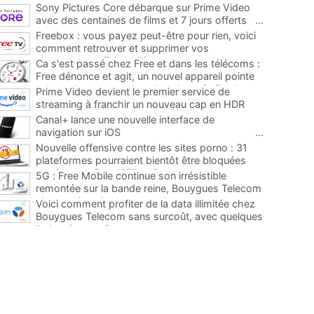
Sony Pictures Core débarque sur Prime Video
avec des centaines de films et 7 jours offerts
...
Freebox : vous payez peut-être pour rien, voici
comment retrouver et supprimer vos
abonnements TV oubliés
...
Ca s'est passé chez Free et dans les télécoms :
Free dénonce et agit, un nouvel appareil pointe
le bout de son nez chez des abonnés Freebox...
Prime Video devient le premier service de
...
streaming à franchir un nouveau cap en HDR
avec ce lancement
...
Canal+ lance une nouvelle interface de
navigation sur iOS
...
Nouvelle offensive contre les sites porno : 31
plateformes pourraient bientôt être bloquées
par Orange, Free, SFR et Bouygues
...
5G : Free Mobile continue son irrésistible
remontée sur la bande reine, Bouygues Telecom
plus que jamais sous pression
...
Voici comment profiter de la data illimitée chez
Bouygues Telecom sans surcoût, avec quelques
limites à connaître
...