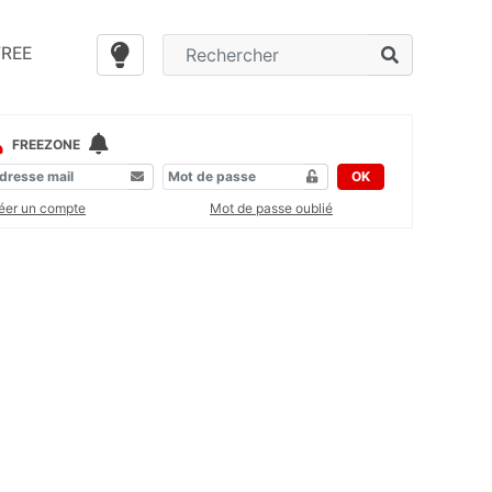
FREE
FREEZONE
OK
éer un compte
Mot de passe oublié