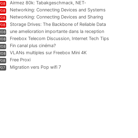
Airmez 80k: Tabakgeschmack, NET-
/08
Technologie und Leistung im
Networking: Connecting Devices and Systems
/08
Networking: Connecting Devices and Sharing
/08
Information
Storage Drives: The Backbone of Reliable Data
/08
Management
une amelioration importante dans la reception
/08
WIFI
Freebox Telecom Discussion, Internet Tech Tips
/08
Communi
Fin canal plus cinéma?
/08
VLANs multiples sur Freebox Mini 4K
/08
Free Proxi
/08
Migration vers Pop wifi 7
/07