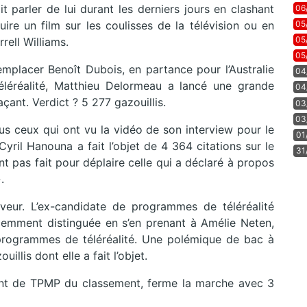
t parler de lui durant les derniers jours en clashant
06
05
ire un film sur les coulisses de la télévision ou en
05
ell Williams.
05
mplacer Benoît Dubois, en partance pour l’Australie
04
éléréalité, Matthieu Delormeau a lancé une grande
04
çant. Verdict ? 5 277 gazouillis.
03
03
ous ceux qui ont vu la vidéo de son interview pour le
01
 Cyril Hanouna a fait l’objet de 4 364 citations sur le
31
nt pas fait pour déplaire celle qui a déclaré à propos
.
eur. L’ex-candidate de programmes de téléréalité
écemment distinguée en s’en prenant à Amélie Neten,
programmes de téléréalité. Une polémique de bac à
llis dont elle a fait l’objet.
ant de TPMP du classement, ferme la marche avec 3