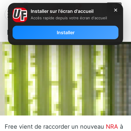
✕
Installer sur l'écran d'accueil
Accès rapide depuis votre écran d'accueil
Free: Un nouveau NRA en Lorraine
Installer
Free vient de raccorder un nouveau
NRA
à