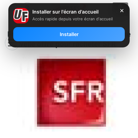
✕
Installer sur l'écran d'accueil
Accès rapide depuis votre écran d'accueil
Free préparerait également une
Installer
nouvelle offre pour racheter SFR