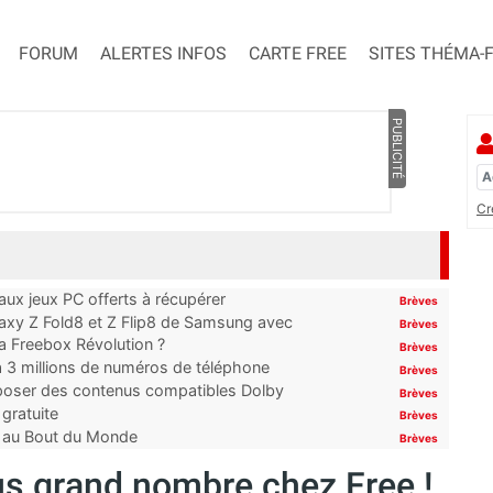
FORUM
ALERTES INFOS
CARTE FREE
SITES THÉMA-
PUBLICITÉ
Cr
x jeux PC offerts à récupérer
Brèves
laxy Z Fold8 et Z Flip8 de Samsung avec
Brèves
 la Freebox Révolution ?
Brèves
’à 3 millions de numéros de téléphone
Brèves
proposer des contenus compatibles Dolby
Brèves
gratuite
Brèves
t au Bout du Monde
Brèves
lus grand nombre chez Free !