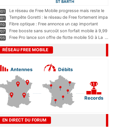
ST BARTH
Le réseau de Free Mobile progresse mais reste le
/01
m
...
Tempête Goretti : le réseau de Free fortement impa
/01
...
Fibre optique : Free annonce un cap important
/10
pass
...
Free booste sans surcoût son forfait mobile à 9,99
/07
...
Free Pro lance son offre de flotte mobile 5G à La
...
/05
RÉSEAU FREE MOBILE
Antennes
Débits
Records
EN DIRECT DU FORUM