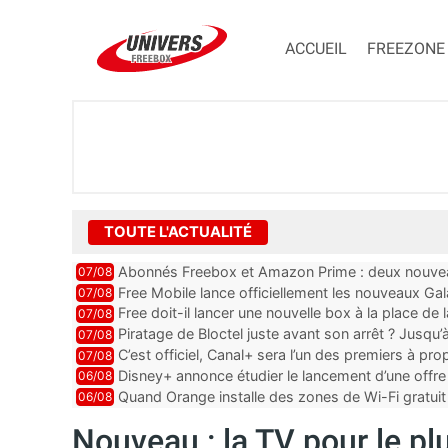
ACCUEIL
FREEZONE
TOUTE L'ACTUALITÉ
Abonnés Freebox et Amazon Prime : deux nouveau
07/08
Free Mobile lance officiellement les nouveaux Ga
07/08
des promos et des cadeaux
Free doit-il lancer une nouvelle box à la place de
07/08
Piratage de Bloctel juste avant son arrêt ? Jusqu
07/08
auraient fuité
C’est officiel, Canal+ sera l’un des premiers à 
07/08
Vision 2
Disney+ annonce étudier le lancement d’une offre 
06/08
Quand Orange installe des zones de Wi-Fi gratui
06/08
Nouveau : la TV pour le p