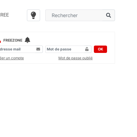
FREE
FREEZONE
OK
éer un compte
Mot de passe oublié