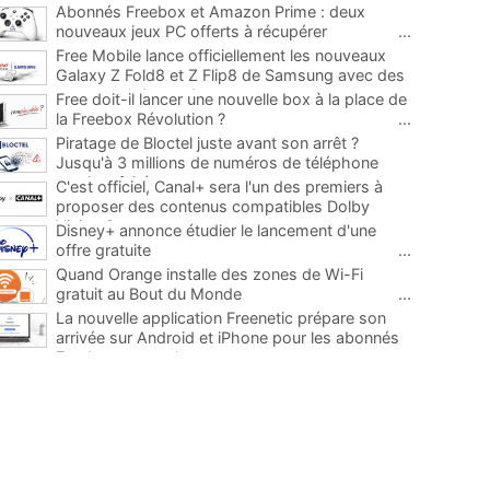
Abonnés Freebox et Amazon Prime : deux
nouveaux jeux PC offerts à récupérer
...
Free Mobile lance officiellement les nouveaux
Galaxy Z Fold8 et Z Flip8 de Samsung avec des
promos et des cadeaux
...
Free doit-il lancer une nouvelle box à la place de
la Freebox Révolution ?
...
Piratage de Bloctel juste avant son arrêt ?
Jusqu'à 3 millions de numéros de téléphone
auraient fuité
...
C'est officiel, Canal+ sera l'un des premiers à
proposer des contenus compatibles Dolby
Vision 2
...
Disney+ annonce étudier le lancement d'une
offre gratuite
...
Quand Orange installe des zones de Wi-Fi
gratuit au Bout du Monde
...
La nouvelle application Freenetic prépare son
arrivée sur Android et iPhone pour les abonnés
Freebox, testez la
...