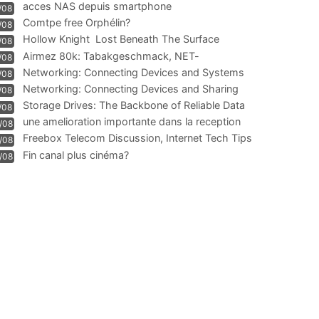
acces NAS depuis smartphone
/08
Comtpe free Orphélin?
/08
Hollow Knight  Lost Beneath The Surface
/08
Airmez 80k: Tabakgeschmack, NET-
/08
Technologie und Leistung im
Networking: Connecting Devices and Systems
/08
Networking: Connecting Devices and Sharing
/08
Information
Storage Drives: The Backbone of Reliable Data
/08
Management
une amelioration importante dans la reception
/08
WIFI
Freebox Telecom Discussion, Internet Tech Tips
/08
Communi
Fin canal plus cinéma?
/08