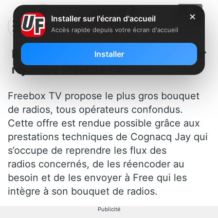
✕
Installer sur l'écran d'accueil
Accès rapide depuis votre écran d'accueil
Radios: Tarifs préférentiels pour
Installer
rejoindre Freebox TV
Freebox TV propose le plus gros bouquet
de radios, tous opérateurs confondus.
Cette offre est rendue possible grâce aux
prestations techniques de Cognacq Jay qui
s’occupe de reprendre les flux des
radios
concernés, de les réencoder au
besoin et de les envoyer à Free qui les
intègre à son bouquet de radios.
Publicité