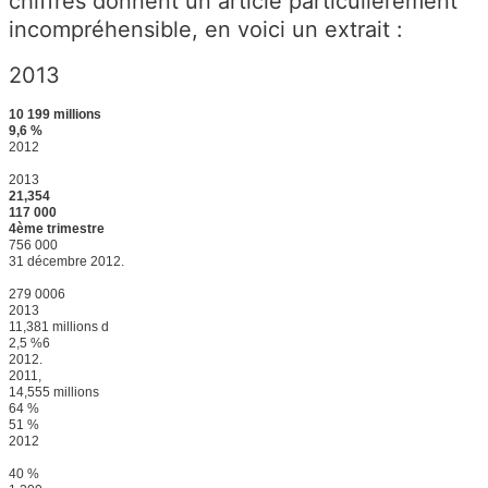
chiffres donnent un article particulièrement
incompréhensible, en voici un extrait :
2013
10 199 millions
9,6 %
2012
2013
21,354
117 000
4ème trimestre
756 000
31 décembre 2012.
279 0006
2013
11,381 millions d
2,5 %6
2012.
2011,
14,555 millions
64 %
51 %
2012
40 %