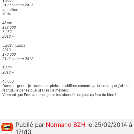
1 200
31 décembre 2013
un million
70 %
4ème
182 000
5,257
2013 ».
5,209 millions
2013,
170 000
31 décembre 2012
5,209
2013 »
48 000
Dans le genre je t'annonce plein de chiffres comme ça tu crois que j'ai bien
recruté, je pense que SFR est le meilleur.
Viement que Free annonce juste les abonnés en plus ça fera du bien !
Publié
par
Normand BZH
le 25/02/2014 à
17h13