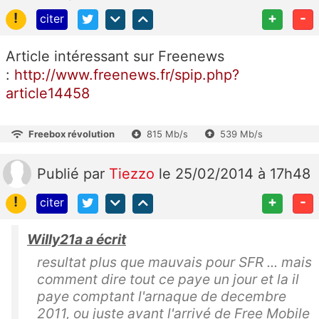
!
+
-
citer
Article intéressant sur Freenews
:
http://www.freenews.fr/spip.php?
article14458
Freebox révolution
815 Mb/s
539 Mb/s
Publié
par
Tiezzo
le 25/02/2014 à 17h48
!
+
-
citer
Willy21a a écrit
resultat plus que mauvais pour SFR ... mais
comment dire tout ce paye un jour et la il
paye comptant l'arnaque de decembre
2011, ou juste avant l'arrivé de Free Mobile