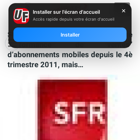
✕
Installer sur l'écran d'accueil
Accès rapide depuis votre écran d'accueil
SFR annonce “sa meilleure
Installer
performance de ventes”
d’abonnements mobiles depuis le 4è
trimestre 2011, mais…