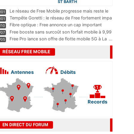
ST BARTH
Le réseau de Free Mobile progresse mais reste le
/01
m
...
Tempête Goretti : le réseau de Free fortement impa
/01
...
Fibre optique : Free annonce un cap important
/10
pass
...
Free booste sans surcoût son forfait mobile à 9,99
/07
...
Free Pro lance son offre de flotte mobile 5G à La
...
/05
RÉSEAU FREE MOBILE
Antennes
Débits
Records
EN DIRECT DU FORUM