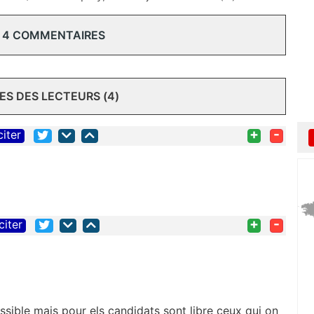
 4 COMMENTAIRES
S DES LECTEURS (4)
+
-
citer
+
-
citer
ossible mais pour els candidats sont libre ceux qui on