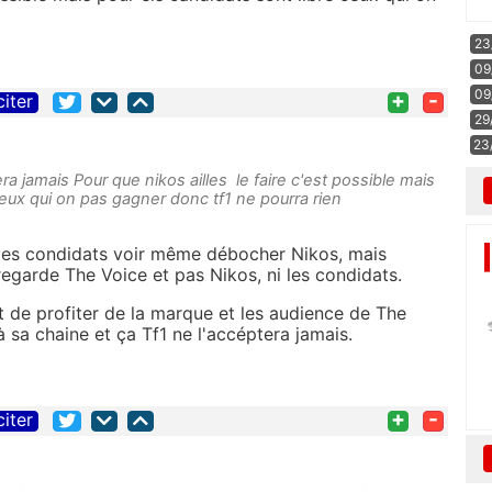
23
09
09
+
-
citer
29
23
a jamais Pour que nikos ailles le faire c'est possible mais
ceux qui on pas gagner donc tf1 ne pourra rien
les condidats voir même débocher Nikos, mais
egarde The Voice et pas Nikos, ni les condidats.
t de profiter de la marque et les audience de The
sa chaine et ça Tf1 ne l'accéptera jamais.
+
-
citer