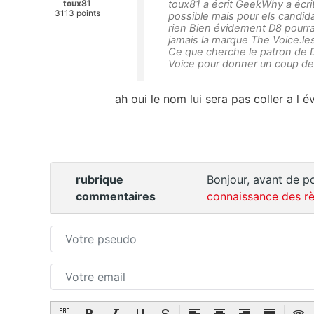
toux81
toux81 a écrit GeekWhy a écrit 
3113 points
possible mais pour els candida
rien Bien évidement D8 pourr
jamais la marque The Voice.le
Ce que cherche le patron de D
Voice pour donner un coup de p
ah oui le nom lui sera pas coller a l 
rubrique
Bonjour, avant de po
commentaires
connaissance des rè