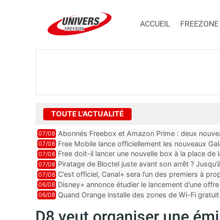
ACCUEIL
FREEZONE
TOUTE L'ACTUALITÉ
Abonnés Freebox et Amazon Prime : deux nouveau
07/08
Free Mobile lance officiellement les nouveaux Ga
07/08
des promos et des cadeaux
Free doit-il lancer une nouvelle box à la place de
07/08
Piratage de Bloctel juste avant son arrêt ? Jusqu
07/08
auraient fuité
C’est officiel, Canal+ sera l’un des premiers à 
07/08
Vision 2
Disney+ annonce étudier le lancement d’une offre 
06/08
Quand Orange installe des zones de Wi-Fi gratui
06/08
D8 veut organiser une ém