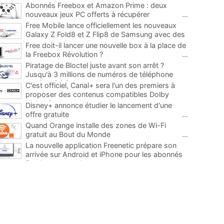
Abonnés Freebox et Amazon Prime : deux
nouveaux jeux PC offerts à récupérer
...
Free Mobile lance officiellement les nouveaux
Galaxy Z Fold8 et Z Flip8 de Samsung avec des
promos et des cadeaux
...
Free doit-il lancer une nouvelle box à la place de
la Freebox Révolution ?
...
Piratage de Bloctel juste avant son arrêt ?
Jusqu'à 3 millions de numéros de téléphone
auraient fuité
...
C'est officiel, Canal+ sera l'un des premiers à
proposer des contenus compatibles Dolby
Vision 2
...
Disney+ annonce étudier le lancement d'une
offre gratuite
...
Quand Orange installe des zones de Wi-Fi
gratuit au Bout du Monde
...
La nouvelle application Freenetic prépare son
arrivée sur Android et iPhone pour les abonnés
Freebox, testez la
...