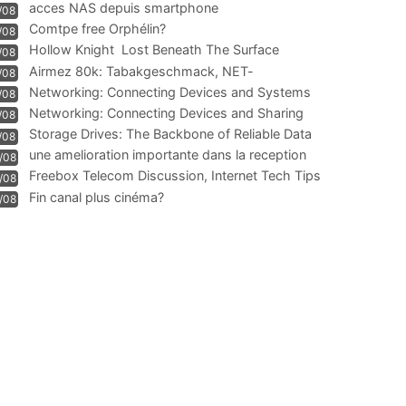
acces NAS depuis smartphone
/08
Comtpe free Orphélin?
/08
Hollow Knight  Lost Beneath The Surface
/08
Airmez 80k: Tabakgeschmack, NET-
/08
Technologie und Leistung im
Networking: Connecting Devices and Systems
/08
Networking: Connecting Devices and Sharing
/08
Information
Storage Drives: The Backbone of Reliable Data
/08
Management
une amelioration importante dans la reception
/08
WIFI
Freebox Telecom Discussion, Internet Tech Tips
/08
Communi
Fin canal plus cinéma?
/08