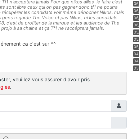
Tf1 n'acceptera jamais Pour que nikos ailles le faire c'est
06
ts sont libre ceux qui on pas gagner donc tf1 ne pourra
06
a récupérer les condidats voir même débocher Nikos, mais
s gens regarde The Voice et pas Nikos, ni les condidats.
06
8, c'est de profiter de la marque et les audience de The
06
rojo à sa chaine et ça Tf1 ne l'accéptera jamais.
05
05
événement ca c'est sur ^^
05
04
04
03
ster, veuillez vous assurer d'avoir pris
gles
.