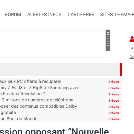
FORUM
ALERTES INFOS
CARTE FREE
SITES THÉMA-
PUBLICITÉ
Cr
x jeux PC offerts à récupérer
Brèves
laxy Z Fold8 et Z Flip8 de Samsung avec
Brèves
 la Freebox Révolution ?
Brèves
’à 3 millions de numéros de téléphone
Brèves
proposer des contenus compatibles Dolby
Brèves
gratuite
Brèves
t au Bout du Monde
Brèves
ission opposant “Nouvelle