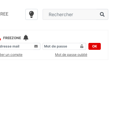
FREE
FREEZONE
OK
éer un compte
Mot de passe oublié