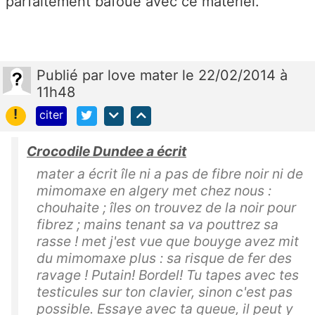
parfaitement bafoué avec ce matériel.
Publié
par
love mater
le 22/02/2014 à
11h48
!
citer
Crocodile Dundee a écrit
mater a écrit île ni a pas de fibre noir ni de
mimomaxe en algery met chez nous :
chouhaite ; îles on trouvez de la noir pour
fibrez ; mains tenant sa va pouttrez sa
rasse ! met j'est vue que bouyge avez mit
du mimomaxe plus : sa risque de fer des
ravage ! Putain! Bordel! Tu tapes avec tes
testicules sur ton clavier, sinon c'est pas
possible. Essaye avec ta queue, il peut y