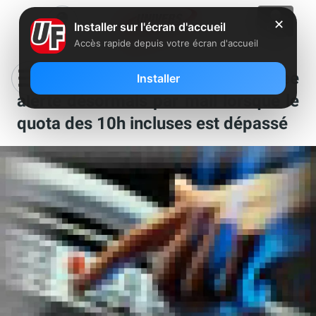
✕
Installer sur l'écran d'accueil
Accès rapide depuis votre écran d'accueil
Communications vers l’Algérie : Free
Installer
alerte désormais par mail lorsque le
quota des 10h incluses est dépassé