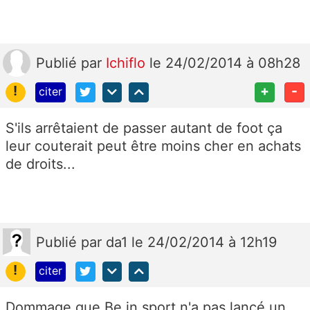
Publié
par
Ichiflo
le 24/02/2014 à 08h28
!
+
-
citer
S'ils arrêtaient de passer autant de foot ça
leur couterait peut être moins cher en achats
de droits...
Publié
par
da1
le 24/02/2014 à 12h19
!
citer
Dommage que Be in sport n'a pas lancé un