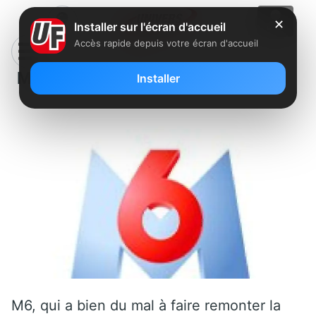
✕
Installer sur l'écran d'accueil
Accès rapide depuis votre écran d'accueil
M6 mise sur un jeu interactif
Installer
M6, qui a bien du mal à faire remonter la