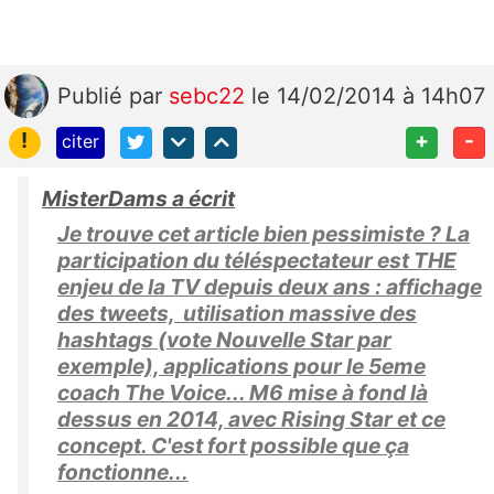
Publié
par
sebc22
le 14/02/2014 à 14h07
!
+
-
citer
MisterDams a écrit
Je trouve cet article bien pessimiste ? La
participation du téléspectateur est THE
enjeu de la TV depuis deux ans : affichage
des tweets, utilisation massive des
hashtags (vote Nouvelle Star par
exemple), applications pour le 5eme
coach The Voice... M6 mise à fond là
dessus en 2014, avec Rising Star et ce
concept. C'est fort possible que ça
fonctionne...