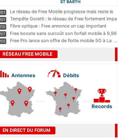
ST BARTH
Le réseau de Free Mobile progresse mais reste le
/01
m
...
Tempête Goretti : le réseau de Free fortement impa
/01
...
Fibre optique : Free annonce un cap important
/10
pass
...
Free booste sans surcoût son forfait mobile à 9,99
/07
...
Free Pro lance son offre de flotte mobile 5G à La
...
/05
RÉSEAU FREE MOBILE
Antennes
Débits
Records
EN DIRECT DU FORUM