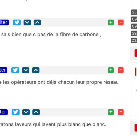
23
09
+
-
iter
09
29
e sais bien que c pas de la fibre de carbone ,
23
+
-
ter
ue les opérateurs ont déjà chacun leur propre réseau
+
-
ter
 ratons laveurs qui lavent plus blanc que blanc.