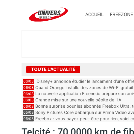
ACCUEIL
FREEZONE
TOUTE L'ACTUALITÉ
Disney+ annonce étudier le lancement d’une offre
06/08
Quand Orange installe des zones de Wi-Fi gratui
06/08
La nouvelle application Freenetic prépare son arr
06/08
abonnés Freebox, testez la
Orange mise sur une nouvelle pépite de l’IA
06/08
Bonne surprise pour les abonnés Freebox Ultra, t
06/08
inclus
Sony Pictures Core débarque sur Prime Video avec
05/08
Freebox : vous payez peut-être pour rien, voici
05/08
abonnements TV oubliés
Telcité : 70 0000 km de fib