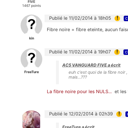
FIVE
1467 points
!
Publié le 11/02/2014 à 18h05
c
Fibre noire = fibre eteinte, aucun fai
kin
!
Publié le 11/02/2014 à 19h07
c
AC5 VANGUARD FIVE a écrit
FreeTure
euh c'est quoi de la fibre noir 
mais...???
La fibre noire pour les NULS...
et les
!
Publié le 12/02/2014 à 02h39
FreeTure a écrit