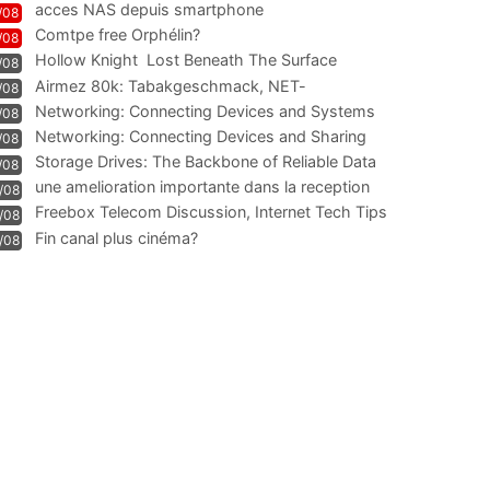
acces NAS depuis smartphone
/08
Comtpe free Orphélin?
/08
Hollow Knight  Lost Beneath The Surface
/08
Airmez 80k: Tabakgeschmack, NET-
/08
Technologie und Leistung im
Networking: Connecting Devices and Systems
/08
Networking: Connecting Devices and Sharing
/08
Information
Storage Drives: The Backbone of Reliable Data
/08
Management
une amelioration importante dans la reception
/08
WIFI
Freebox Telecom Discussion, Internet Tech Tips
/08
Communi
Fin canal plus cinéma?
/08