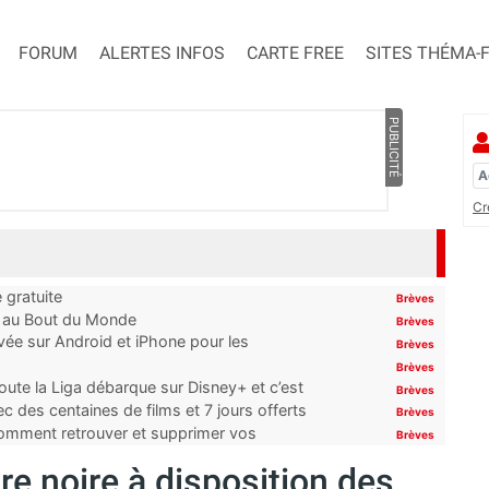
FORUM
ALERTES INFOS
CARTE FREE
SITES THÉMA-
PUBLICITÉ
Cr
 gratuite
Brèves
t au Bout du Monde
Brèves
ivée sur Android et iPhone pour les
Brèves
Brèves
oute la Liga débarque sur Disney+ et c’est
Brèves
 des centaines de films et 7 jours offerts
Brèves
 comment retrouver et supprimer vos
Brèves
re noire à disposition des