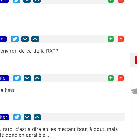
+
-
ter
 environ de ça de la RATP
+
-
iter
de kms
iter
 ratp, c'est à dire en les mettant bout à bout, mais
le donc en parallèle...