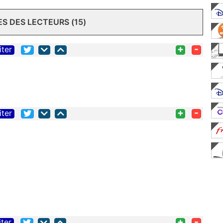
 DES LECTEURS (15)
+
-
iter
+
-
iter
+
-
iter