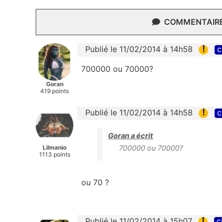
COMMENTAIRES
!
Publié le 11/02/2014 à 14h58
c
700000 ou 70000?
Goran
419 points
!
Publié le 11/02/2014 à 14h58
c
Goran a écrit
Lilmanio
700000 ou 70000?
1113 points
ou 70 ?
!
Publié le 11/02/2014 à 15h07
c