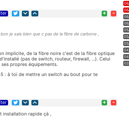
06
06
+
-
iter
06
06
05
, bon je sais bien que c pas de la fibre de carbone ,
05
05
04
 implicite, de la fibre noire c'est de la fibre optique
04
'installé (pas de switch, routeur, firewall, ...). Celui
03
ler ses propres équipements.
5 : à toi de mettre un switch au bout pour te
+
-
iter
t installation rapide çà ,