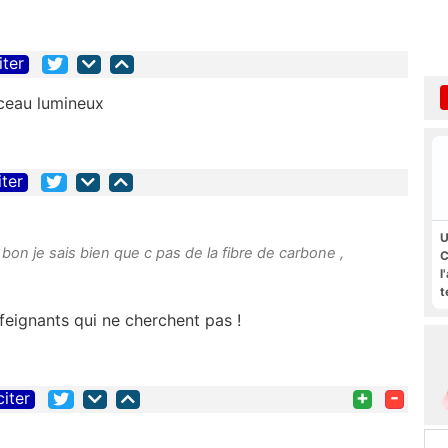
iter
sceau lumineux
iter
U
, bon je sais bien que c pas de la fibre de carbone ,
C
l
t
 feignants qui ne cherchent pas !
+
-
citer