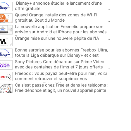
Disney+ annonce étudier le lancement d'une
offre gratuite
...
Quand Orange installe des zones de Wi-Fi
gratuit au Bout du Monde
...
La nouvelle application Freenetic prépare son
arrivée sur Android et iPhone pour les abonnés
Freebox, testez la
...
Orange mise sur une nouvelle pépite de l'IA
...
Bonne surprise pour les abonnés Freebox Ultra,
toute la Liga débarque sur Disney+ et c'est
inclus
...
Sony Pictures Core débarque sur Prime Video
avec des centaines de films et 7 jours offerts
...
Freebox : vous payez peut-être pour rien, voici
comment retrouver et supprimer vos
abonnements TV oubliés
...
Ca s'est passé chez Free et dans les télécoms :
Free dénonce et agit, un nouvel appareil pointe
le bout de son nez chez des abonnés Freebox...
...