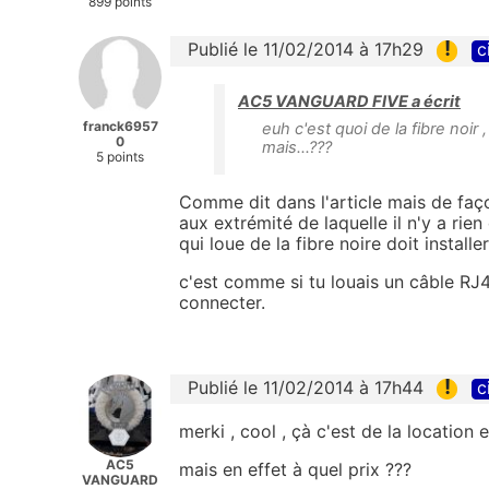
899 points
!
Publié le 11/02/2014 à 17h29
c
AC5 VANGUARD FIVE a écrit
franck6957
euh c'est quoi de la fibre noir 
0
mais...???
5 points
Comme dit dans l'article mais de façon
aux extrémité de laquelle il n'y a rien d
qui loue de la fibre noire doit instal
c'est comme si tu louais un câble RJ4
connecter.
!
Publié le 11/02/2014 à 17h44
c
merki , cool , çà c'est de la location e
AC5
mais en effet à quel prix ???
VANGUARD