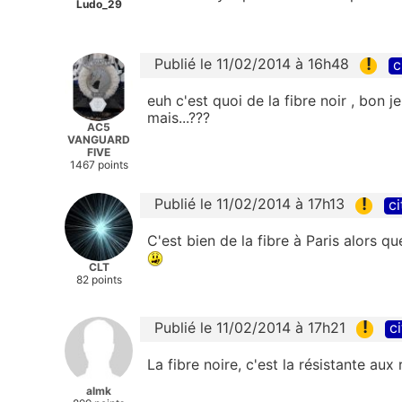
Ludo_29
!
Publié le 11/02/2014 à 16h48
c
euh c'est quoi de la fibre noir , bon j
mais...???
AC5
VANGUARD
FIVE
1467 points
!
Publié le 11/02/2014 à 17h13
ci
C'est bien de la fibre à Paris alors q
CLT
82 points
!
Publié le 11/02/2014 à 17h21
ci
La fibre noire, c'est la résistante aux
almk