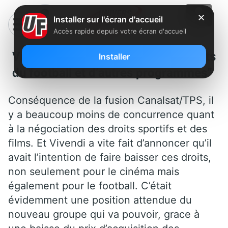
✕
Installer sur l'écran d'accueil
Accès rapide depuis votre écran d'accueil
Vivendi : “Nous surpayons les droits
Installer
du football et d’autres programmes”
Conséquence de la fusion Canalsat/TPS, il
y a beaucoup moins de concurrence quant
à la négociation des droits sportifs et des
films. Et Vivendi a vite fait d’annoncer qu’il
avait l’intention de faire baisser ces droits,
non seulement pour le cinéma mais
également pour le football. C’était
évidemment une position attendue du
nouveau groupe qui va pouvoir, grace à