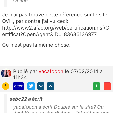
Online
Je n'ai pas trouvé cette référence sur le site
OVH, par contre j'ai vu ceci:
http://www2.afaq.org/web/certification.nsf/C
ertificat?OpenAgent&ID=183636136977.
Ce n'est pas la même chose.
Publié
par
yacafocon
le 07/02/2014 à
11h34
!
+
-
citer
sebc22 a écrit
yacafocon a écrit Doublé sur le site? Ou
doublé sur un site distant. L'intérêt est que