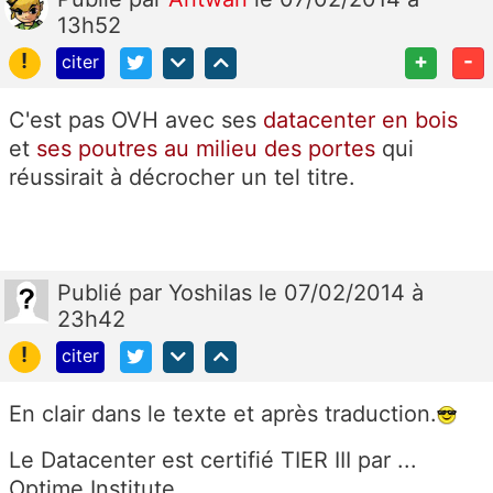
13h52
!
+
-
citer
C'est pas OVH avec ses
datacenter en bois
et
ses poutres au milieu des portes
qui
réussirait à décrocher un tel titre.
Publié
par
Yoshilas
le 07/02/2014 à
23h42
!
citer
En clair dans le texte et après traduction.
Le Datacenter est certifié TIER III par ...
Optime Institute.