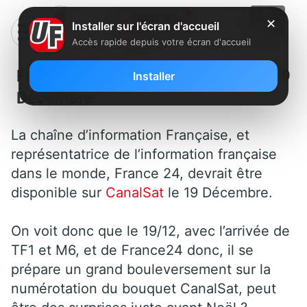
✕
Installer sur l'écran d'accueil
Accès rapide depuis votre écran d'accueil
France24 sur CanalSat le 19
Installer
Décembre
La chaîne d’information Française, et
représentatrice de l’information française
dans le monde, France 24, devrait être
disponible sur
CanalSat
le 19 Décembre.
On voit donc que le 19/12, avec l’arrivée de
TF1 et M6, et de France24 donc, il se
prépare un grand bouleversement sur la
numérotation du bouquet CanalSat, peut