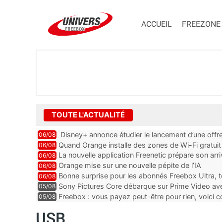
ACCUEIL
FREEZONE
TOUTE L'ACTUALITÉ
Disney+ annonce étudier le lancement d’une offre
06/08
Quand Orange installe des zones de Wi-Fi gratui
06/08
La nouvelle application Freenetic prépare son arr
06/08
abonnés Freebox, testez la
Orange mise sur une nouvelle pépite de l’IA
06/08
Bonne surprise pour les abonnés Freebox Ultra, t
06/08
inclus
Sony Pictures Core débarque sur Prime Video avec
05/08
Freebox : vous payez peut-être pour rien, voici
05/08
abonnements TV oubliés
USB