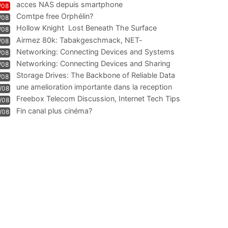
acces NAS depuis smartphone
/08
Comtpe free Orphélin?
/08
Hollow Knight  Lost Beneath The Surface
/08
Airmez 80k: Tabakgeschmack, NET-
/08
Technologie und Leistung im
Networking: Connecting Devices and Systems
/08
Networking: Connecting Devices and Sharing
/08
Information
Storage Drives: The Backbone of Reliable Data
/08
Management
une amelioration importante dans la reception
/08
WIFI
Freebox Telecom Discussion, Internet Tech Tips
/08
Communi
Fin canal plus cinéma?
/08