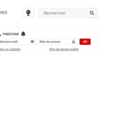
FREE
FREEZONE
OK
éer un compte
Mot de passe oublié