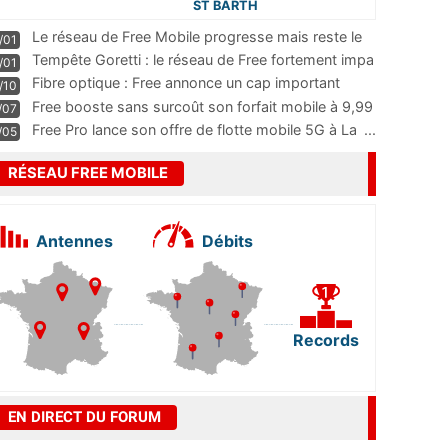
ST BARTH
Le réseau de Free Mobile progresse mais reste le
/01
m
...
Tempête Goretti : le réseau de Free fortement impa
/01
...
Fibre optique : Free annonce un cap important
/10
pass
...
Free booste sans surcoût son forfait mobile à 9,99
/07
...
Free Pro lance son offre de flotte mobile 5G à La
...
/05
RÉSEAU FREE MOBILE
Antennes
Débits
Records
EN DIRECT DU FORUM