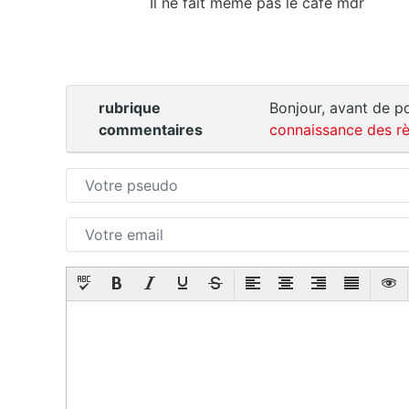
Il ne fait même pas le café mdr
rubrique
Bonjour, avant de po
commentaires
connaissance des rè