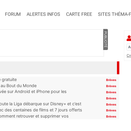
FORUM
ALERTES INFOS
CARTE FREE
SITES THÉMA-
PUBLICITÉ
Cr
 gratuite
Brèves
t au Bout du Monde
Brèves
ivée sur Android et iPhone pour les
Brèves
Brèves
oute la Liga débarque sur Disney+ et c’est
Brèves
 des centaines de films et 7 jours offerts
Brèves
 comment retrouver et supprimer vos
Brèves