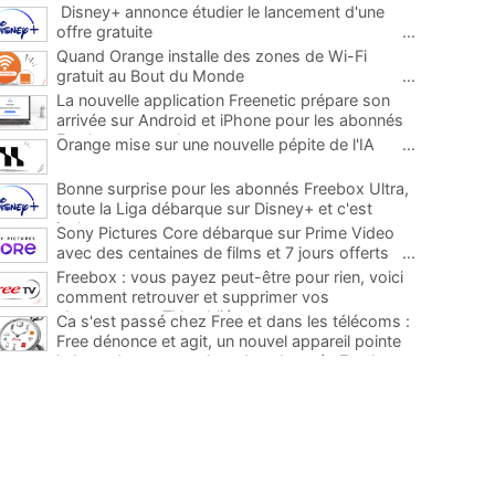
Disney+ annonce étudier le lancement d'une
offre gratuite
...
Quand Orange installe des zones de Wi-Fi
gratuit au Bout du Monde
...
La nouvelle application Freenetic prépare son
arrivée sur Android et iPhone pour les abonnés
Freebox, testez la
...
Orange mise sur une nouvelle pépite de l'IA
...
Bonne surprise pour les abonnés Freebox Ultra,
toute la Liga débarque sur Disney+ et c'est
inclus
...
Sony Pictures Core débarque sur Prime Video
avec des centaines de films et 7 jours offerts
...
Freebox : vous payez peut-être pour rien, voici
comment retrouver et supprimer vos
abonnements TV oubliés
...
Ca s'est passé chez Free et dans les télécoms :
Free dénonce et agit, un nouvel appareil pointe
le bout de son nez chez des abonnés Freebox...
...