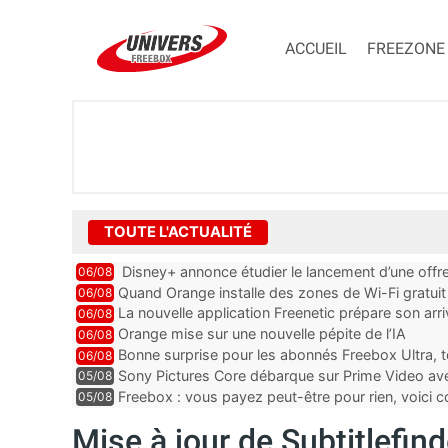
ACCUEIL
FREEZONE
TOUTE L'ACTUALITÉ
Disney+ annonce étudier le lancement d’une offre
06/08
Quand Orange installe des zones de Wi-Fi gratui
06/08
La nouvelle application Freenetic prépare son arr
06/08
abonnés Freebox, testez la
Orange mise sur une nouvelle pépite de l’IA
06/08
Bonne surprise pour les abonnés Freebox Ultra, t
06/08
inclus
Sony Pictures Core débarque sur Prime Video avec
05/08
Freebox : vous payez peut-être pour rien, voici
05/08
abonnements TV oubliés
Mise à jour de Subtitlefinde