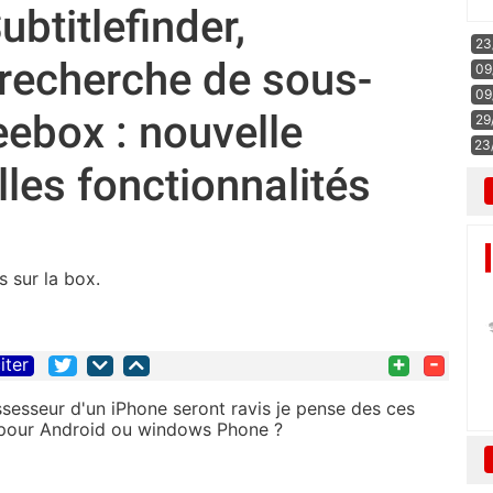
ubtitlefinder,
23
e recherche de sous-
09
09
reebox : nouvelle
29
23
les fonctionnalités
 sur la box.
+
-
iter
esseur d'un iPhone seront ravis je pense des ces
nt pour Android ou windows Phone ?