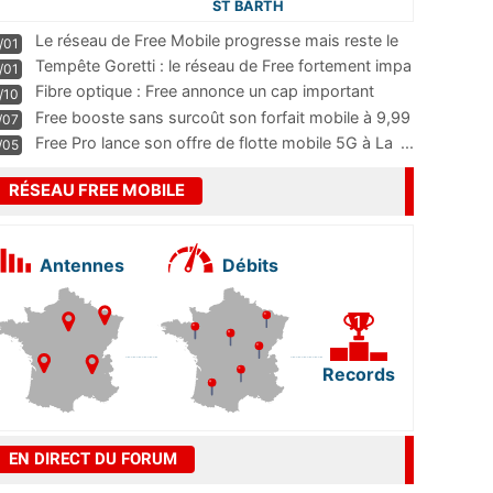
ST BARTH
Le réseau de Free Mobile progresse mais reste le
/01
m
...
Tempête Goretti : le réseau de Free fortement impa
/01
...
Fibre optique : Free annonce un cap important
/10
pass
...
Free booste sans surcoût son forfait mobile à 9,99
/07
...
Free Pro lance son offre de flotte mobile 5G à La
...
/05
RÉSEAU FREE MOBILE
Antennes
Débits
Records
EN DIRECT DU FORUM