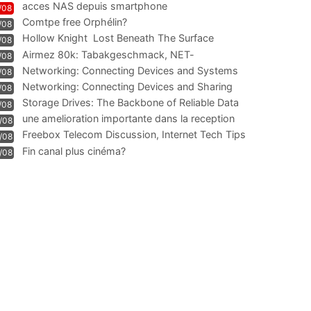
acces NAS depuis smartphone
/08
Comtpe free Orphélin?
/08
Hollow Knight  Lost Beneath The Surface
/08
Airmez 80k: Tabakgeschmack, NET-
/08
Technologie und Leistung im
Networking: Connecting Devices and Systems
/08
Networking: Connecting Devices and Sharing
/08
Information
Storage Drives: The Backbone of Reliable Data
/08
Management
une amelioration importante dans la reception
/08
WIFI
Freebox Telecom Discussion, Internet Tech Tips
/08
Communi
Fin canal plus cinéma?
/08