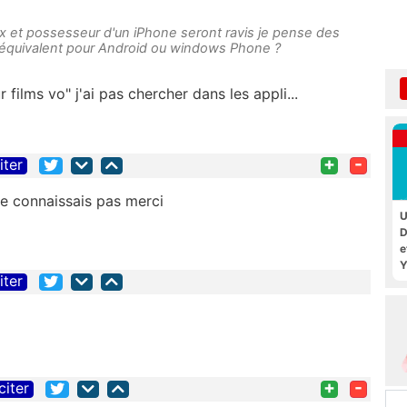
 et possesseur d'un iPhone seront ravis je pense des
un équivalent pour Android ou windows Phone ?
 films vo" j'ai pas chercher dans les appli...
+
-
iter
e connaissais pas merci
U
D
e
Y
iter
+
-
citer