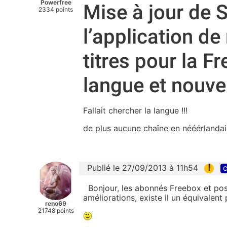
Powerfree
Mise à jour de S
2334 points
l’application d
titres pour la F
langue et nouvel
Fallait chercher la langue !!!
de plus aucune chaîne en nééérlandais
!
Publié le 27/09/2013 à 11h54
c
Bonjour, les abonnés Freebox et poss
améliorations, existe il un équivale
reno69
21748 points