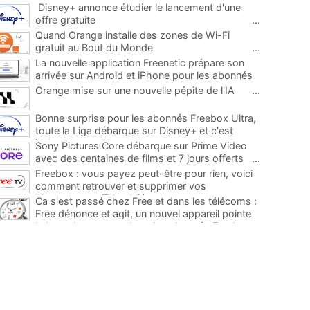
Disney+ annonce étudier le lancement d'une
offre gratuite
...
Quand Orange installe des zones de Wi-Fi
gratuit au Bout du Monde
...
La nouvelle application Freenetic prépare son
arrivée sur Android et iPhone pour les abonnés
Freebox, testez la
...
Orange mise sur une nouvelle pépite de l'IA
...
Bonne surprise pour les abonnés Freebox Ultra,
toute la Liga débarque sur Disney+ et c'est
inclus
...
Sony Pictures Core débarque sur Prime Video
avec des centaines de films et 7 jours offerts
...
Freebox : vous payez peut-être pour rien, voici
comment retrouver et supprimer vos
abonnements TV oubliés
...
Ca s'est passé chez Free et dans les télécoms :
Free dénonce et agit, un nouvel appareil pointe
le bout de son nez chez des abonnés Freebox...
...