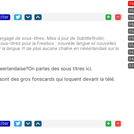
06
06
+
-
citer
06
06
05
gage de sous-titres, Mise à jour de Subtitlefinder,
05
sous-titres pour la Freebox : nouvelle langue et nouvelles
05
r la langue !!! de plus aucune chaîne en nééérlandais sur la
04
04
03
eerlandaise?On parles des sous titres ici.
sont des gros fonscards qui loquent devant la télé.
+
-
citer