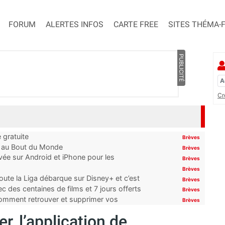
FORUM
ALERTES INFOS
CARTE FREE
SITES THÉMA-
PUBLICITÉ
Cr
 gratuite
Brèves
t au Bout du Monde
Brèves
ivée sur Android et iPhone pour les
Brèves
Brèves
oute la Liga débarque sur Disney+ et c’est
Brèves
 des centaines de films et 7 jours offerts
Brèves
 comment retrouver et supprimer vos
Brèves
r, l’application de