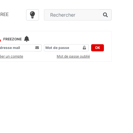
FREE
FREEZONE
OK
éer un compte
Mot de passe oublié