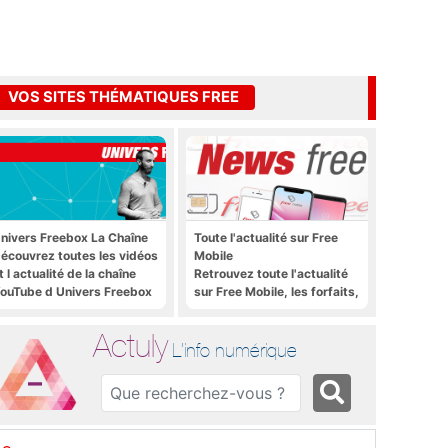
VOS SITES THÉMATIQUES FREE
nivers Freebox La Chaîne
Toute l'actualité sur Free
écouvrez toutes les vidéos
Mobile
t l actualité de la chaîne
Retrouvez toute l'actualité
ouTube d Univers Freebox
sur Free Mobile, les forfaits,
le déploiement 4G, 5G, les
promos, les nouveautés et
Actuly
bien plus encore
L'info numérique