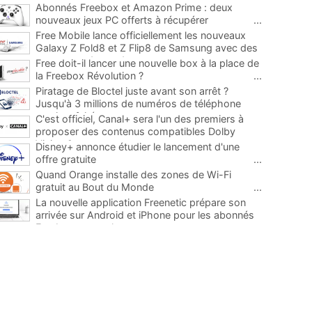
Abonnés Freebox et Amazon Prime : deux
nouveaux jeux PC offerts à récupérer
...
Free Mobile lance officiellement les nouveaux
Galaxy Z Fold8 et Z Flip8 de Samsung avec des
promos et des cadeaux
...
Free doit-il lancer une nouvelle box à la place de
la Freebox Révolution ?
...
Piratage de Bloctel juste avant son arrêt ?
Jusqu'à 3 millions de numéros de téléphone
auraient fuité
...
C'est officiel, Canal+ sera l'un des premiers à
proposer des contenus compatibles Dolby
Vision 2
...
Disney+ annonce étudier le lancement d'une
offre gratuite
...
Quand Orange installe des zones de Wi-Fi
gratuit au Bout du Monde
...
La nouvelle application Freenetic prépare son
arrivée sur Android et iPhone pour les abonnés
Freebox, testez la
...