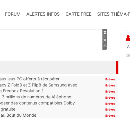
FORUM
ALERTES INFOS
CARTE FREE
SITES THÉMA-
PUBLICITÉ
Cr
x jeux PC offerts à récupérer
Brèves
laxy Z Fold8 et Z Flip8 de Samsung avec
Brèves
 la Freebox Révolution ?
Brèves
’à 3 millions de numéros de téléphone
Brèves
proposer des contenus compatibles Dolby
Brèves
gratuite
Brèves
t au Bout du Monde
Brèves