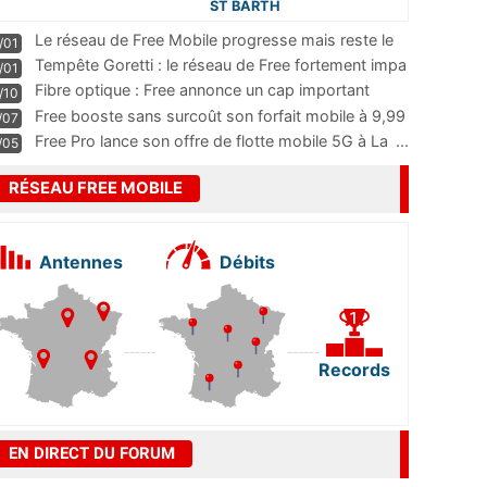
ST BARTH
Le réseau de Free Mobile progresse mais reste le
/01
m
...
Tempête Goretti : le réseau de Free fortement impa
/01
...
Fibre optique : Free annonce un cap important
/10
pass
...
Free booste sans surcoût son forfait mobile à 9,99
/07
...
Free Pro lance son offre de flotte mobile 5G à La
...
/05
RÉSEAU FREE MOBILE
Antennes
Débits
Records
EN DIRECT DU FORUM