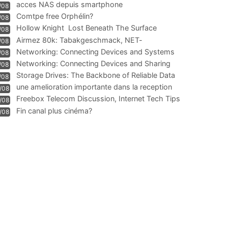
acces NAS depuis smartphone
/08
Comtpe free Orphélin?
/08
Hollow Knight  Lost Beneath The Surface
/08
Airmez 80k: Tabakgeschmack, NET-
/08
Technologie und Leistung im
Networking: Connecting Devices and Systems
/08
Networking: Connecting Devices and Sharing
/08
Information
Storage Drives: The Backbone of Reliable Data
/08
Management
une amelioration importante dans la reception
/08
WIFI
Freebox Telecom Discussion, Internet Tech Tips
/08
Communi
Fin canal plus cinéma?
/08