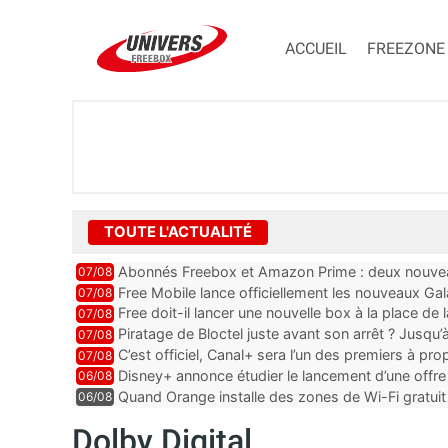
ACCUEIL
FREEZONE
TOUTE L'ACTUALITÉ
Abonnés Freebox et Amazon Prime : deux nouveau
07/08
Free Mobile lance officiellement les nouveaux Ga
07/08
des promos et des cadeaux
Free doit-il lancer une nouvelle box à la place de
07/08
Piratage de Bloctel juste avant son arrêt ? Jusqu
07/08
auraient fuité
C’est officiel, Canal+ sera l’un des premiers à 
07/08
Vision 2
Disney+ annonce étudier le lancement d’une offre 
06/08
Quand Orange installe des zones de Wi-Fi gratui
06/08
Dolby Digital