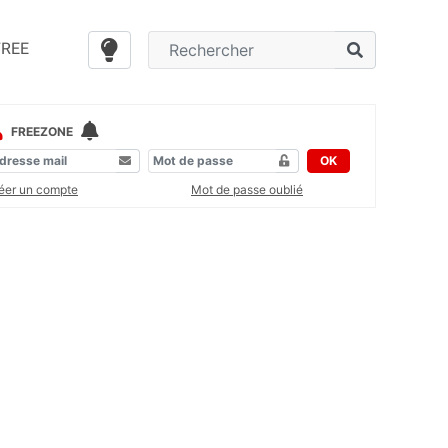
FREE
FREEZONE
OK
éer un compte
Mot de passe oublié