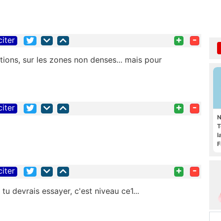
+
-
citer
gations, sur les zones non denses... mais pour
+
-
citer
N
T
l
F
+
-
citer
tu devrais essayer, c'est niveau ce1...