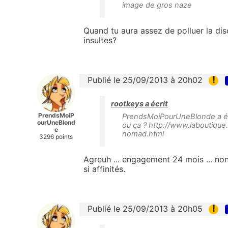
image de gros naze
Quand tu aura assez de polluer la dis
insultes?
!
Publié le 25/09/2013 à 20h02
rootkeys a écrit
PrendsMoiP
PrendsMoiPourUneBlonde a écr
ourUneBlond
ou ça ? http://www.laboutique
e
nomad.html
3296 points
Agreuh ... engagement 24 mois ... non
si affinités.
!
Publié le 25/09/2013 à 20h05