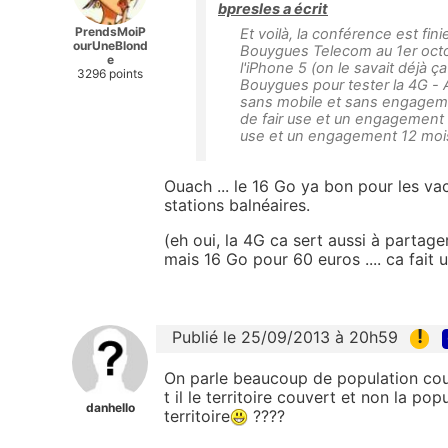
bpresles a écrit
PrendsMoiP
Et voilà, la conférence est fi
ourUneBlond
Bouygues Telecom au 1er oct
e
l'iPhone 5 (on le savait déjà ça
3296 points
Bouygues pour tester la 4G - A
sans mobile et sans engageme
de fair use et un engagement 
use et un engagement 12 moi
Ouach ... le 16 Go ya bon pour les vac
stations balnéaires.
(eh oui, la 4G ca sert aussi à partage
mais 16 Go pour 60 euros .... ca fait u
!
Publié le 25/09/2013 à 20h59
On parle beaucoup de population cou
t il le territoire couvert et non la po
danhello
territoire
????