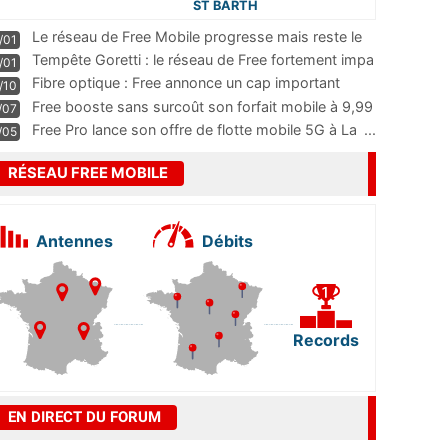
ST BARTH
Le réseau de Free Mobile progresse mais reste le
/01
m
...
Tempête Goretti : le réseau de Free fortement impa
/01
...
Fibre optique : Free annonce un cap important
/10
pass
...
Free booste sans surcoût son forfait mobile à 9,99
/07
...
Free Pro lance son offre de flotte mobile 5G à La
...
/05
RÉSEAU FREE MOBILE
Antennes
Débits
Records
EN DIRECT DU FORUM