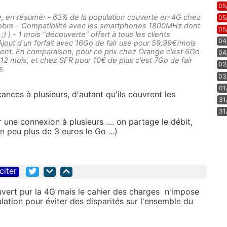
05
nie, en résumé: - 63% de la population couverte en 4G chez
05
obre - Compatibilité avec les smartphones 1800MHz dont
05
 ;) ) - 1 mois "découverte" offert à tous les clients
04
jout d'un forfait avec 16Go de fair use pour 59,99€/mois
nt. En comparaison, pour ce prix chez Orange c'est 6Go
04
12 mois, et chez SFR pour 10€ de plus c'est 7Go de fair
03
s.
03
01
ances à plusieurs, d'autant qu'ils couvrent les
31
31
r une connexion à plusieurs .... on partage le débit,
n peu plus de 3 euros le Go ...)
citer
vert pur la 4G mais le cahier des charges n'impose
pulation pour éviter des disparités sur l'ensemble du