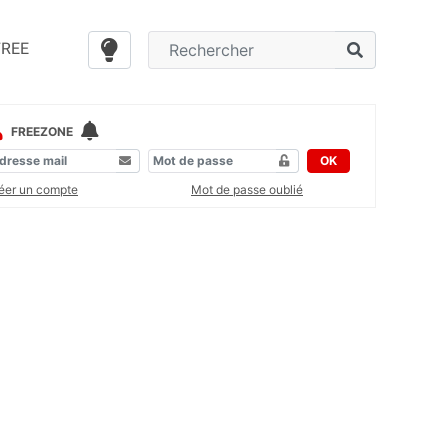
FREE
FREEZONE
OK
éer un compte
Mot de passe oublié