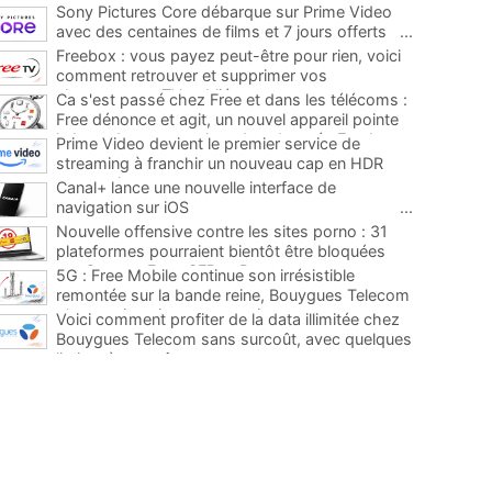
Sony Pictures Core débarque sur Prime Video
avec des centaines de films et 7 jours offerts
...
Freebox : vous payez peut-être pour rien, voici
comment retrouver et supprimer vos
abonnements TV oubliés
...
Ca s'est passé chez Free et dans les télécoms :
Free dénonce et agit, un nouvel appareil pointe
le bout de son nez chez des abonnés Freebox...
Prime Video devient le premier service de
...
streaming à franchir un nouveau cap en HDR
avec ce lancement
...
Canal+ lance une nouvelle interface de
navigation sur iOS
...
Nouvelle offensive contre les sites porno : 31
plateformes pourraient bientôt être bloquées
par Orange, Free, SFR et Bouygues
...
5G : Free Mobile continue son irrésistible
remontée sur la bande reine, Bouygues Telecom
plus que jamais sous pression
...
Voici comment profiter de la data illimitée chez
Bouygues Telecom sans surcoût, avec quelques
limites à connaître
...