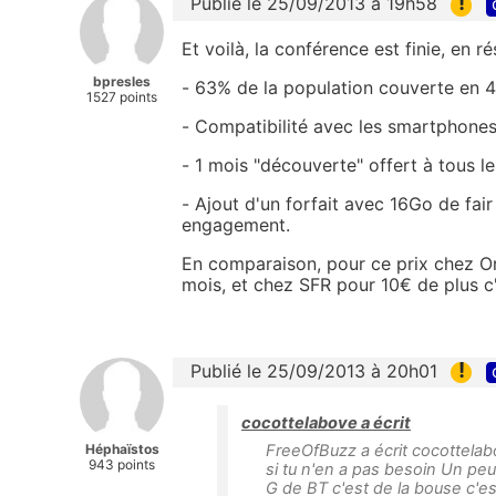
!
Publié le 25/09/2013 à 19h58
Et voilà, la conférence est finie, en r
bpresles
- 63% de la population couverte en 
1527 points
- Compatibilité avec les smartphones 
- 1 mois "découverte" offert à tous l
- Ajout d'un forfait avec 16Go de fa
engagement.
En comparaison, pour ce prix chez O
mois, et chez SFR pour 10€ de plus c
!
Publié le 25/09/2013 à 20h01
cocottelabove a écrit
Héphaïstos
FreeOfBuzz a écrit cocottelabo
943 points
si tu n'en a pas besoin Un peu 
G de BT c'est de la bouse c'est