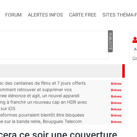
FORUM
ALERTES INFOS
CARTE FREE
SITES THÉMA-
PUBLICITÉ
Cr
 des centaines de films et 7 jours offerts
Brèves
 comment retrouver et supprimer vos
Brèves
ree dénonce et agit, un nouvel appareil
Brèves
ming à franchir un nouveau cap en HDR avec
Brèves
 sur iOS
Brèves
ateformes pourraient bientôt être bloquées
Brèves
tée sur la bande reine, Bouygues Telecom
Brèves
ra ce soir une couverture