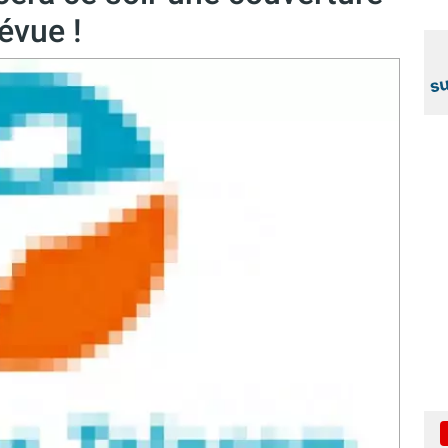
évue !