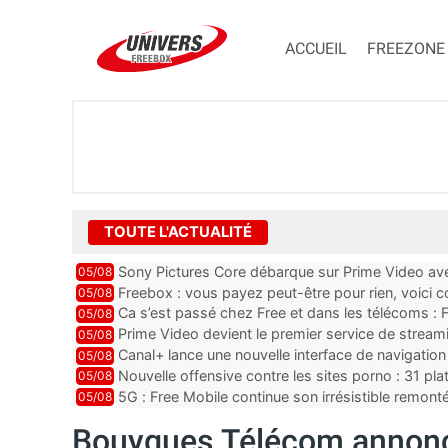
ACCUEIL
FREEZONE
TOUTE L'ACTUALITÉ
Sony Pictures Core débarque sur Prime Video avec
05/08
Freebox : vous payez peut-être pour rien, voici
05/08
abonnements TV oubliés
Ca s’est passé chez Free et dans les télécoms : F
05/08
pointe le bout de...
Prime Video devient le premier service de strea
05/08
ce lancement
Canal+ lance une nouvelle interface de navigation
05/08
Nouvelle offensive contre les sites porno : 31 pl
05/08
par Orange, Free, SF...
5G : Free Mobile continue son irrésistible remon
05/08
plus que jamais sous pr...
Bouygues Télécom annonce