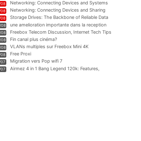
Networking: Connecting Devices and Systems
/08
Networking: Connecting Devices and Sharing
/08
Information
Storage Drives: The Backbone of Reliable Data
/08
Management
une amelioration importante dans la reception
/08
WIFI
Freebox Telecom Discussion, Internet Tech Tips
/08
Communi
Fin canal plus cinéma?
/08
VLANs multiples sur Freebox Mini 4K
/08
Free Proxi
/08
Migration vers Pop wifi 7
/07
Airmez 4 in 1 Bang Legend 120k: Features,
/07
Geschmack