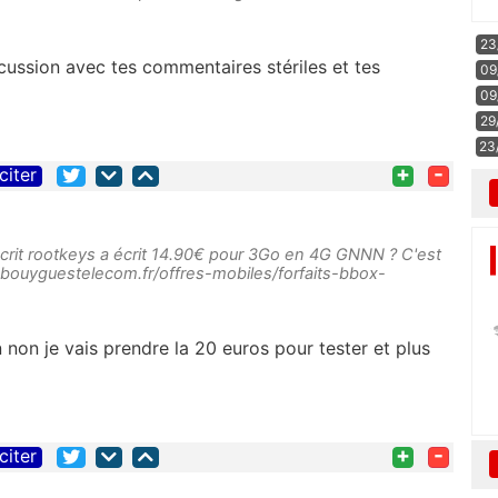
23
cussion avec tes commentaires stériles et tes
09
09
29
23
+
-
citer
it rootkeys a écrit 14.90€ pour 3Go en 4G GNNN ? C'est
.bouyguestelecom.fr/offres-mobiles/forfaits-bbox-
 non je vais prendre la 20 euros pour tester et plus
+
-
citer