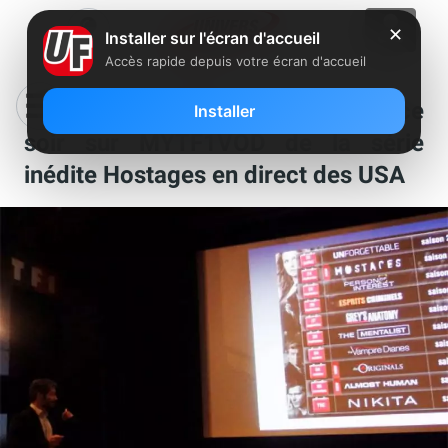
✕
Installer sur l'écran d'accueil
Accès rapide depuis votre écran d'accueil
Vidéo Club Freebox : lancement ce
Installer
soir sur MYTF1VOD de la série
inédite Hostages en direct des USA