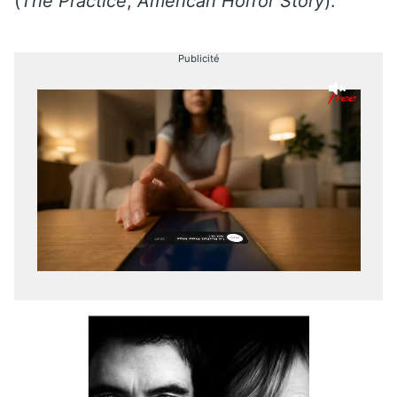
(
The Practice
,
Américan Horror Story
).
Publicité