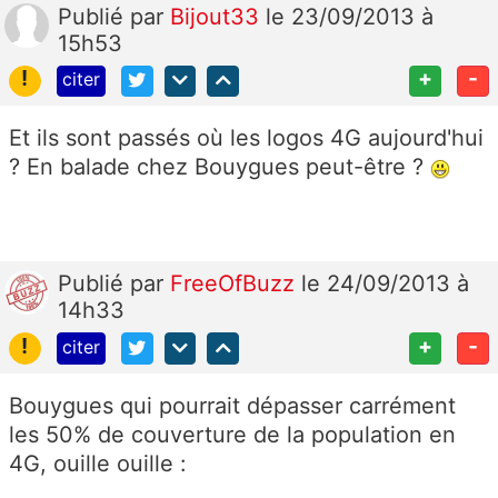
Publié
par
Bijout33
le 23/09/2013 à
15h53
!
+
-
citer
Et ils sont passés où les logos 4G aujourd'hui
? En balade chez Bouygues peut-être ?
Publié
par
FreeOfBuzz
le 24/09/2013 à
14h33
!
+
-
citer
Bouygues qui pourrait dépasser carrément
les 50% de couverture de la population en
4G, ouille ouille :