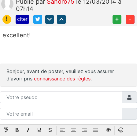
Publié
par
Sandro75
le 12/03/2014 à
07h14
!
+
-
citer
excellent!
Bonjour, avant de poster, veuillez vous assurer
d'avoir pris
connaissance des règles
.