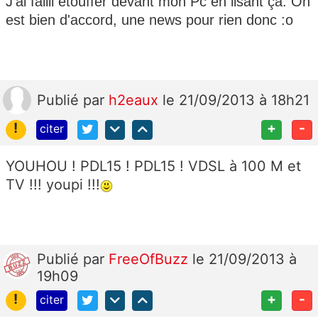
J'ai failli étouffer devant mon Pc en lisant ça. On
est bien d'accord, une news pour rien donc :o
Publié
par
h2eaux
le 21/09/2013 à 18h21
!
+
-
citer
YOUHOU ! PDL15 ! PDL15 ! VDSL à 100 M et
TV !!! youpi !!!
Publié
par
FreeOfBuzz
le 21/09/2013 à
19h09
!
+
-
citer