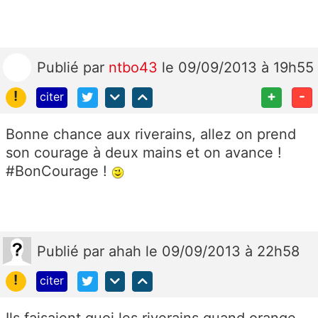
Publié
par
ntbo43
le 09/09/2013 à 19h55
!
+
-
citer
Bonne chance aux riverains, allez on prend
son courage à deux mains et on avance !
#BonCourage !
Publié
par
ahah
le 09/09/2013 à 22h58
!
citer
Ils faisaient quoi les riverains quand orange,