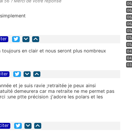
56 ? Merci de votre réponse
06
06
t simplement
06
06
05
05
iter
05
ra toujours en clair et nous seront plus nombreux
04
04
03
iter
née et je suis ravie ;retraitée je peux ainsi
 gratuité demeurera car ma retraite ne me permet pas
i :une ptte précision :j'adore les polars et les
citer