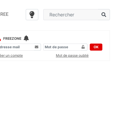
FREE
FREEZONE
OK
éer un compte
Mot de passe oublié