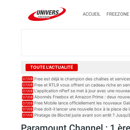
ACCUEIL
FREEZONE
TOUTE L'ACTUALITÉ
Free est déjà le champion des chaînes et services 
07/08
encore au moin...
Free et RTL9 vous offrent un cadeau riche en sens
07/08
l’obtenir
L’application nPerf se met à jour avec une nouvea
07/08
Mobile, Orange, SFR ...
Abonnés Freebox et Amazon Prime : deux nouveau
07/08
Free Mobile lance officiellement les nouveaux Ga
07/08
des promos et des cadeaux
Free doit-il lancer une nouvelle box à la place de
07/08
Piratage de Bloctel juste avant son arrêt ? Jusqu
07/08
auraient fuité
Paramount Channel : 1 ère