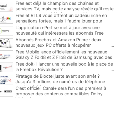
Free est déjà le champion des chaînes et
services TV, mais cette analyse révèle qu'il reste
encore au moins 141 ajouts possibles
...
Free et RTL9 vous offrent un cadeau riche en
sensations fortes, mais il faudra jouer pour
l'obtenir
...
L'application nPerf se met à jour avec une
nouveauté qui intéressera les abonnés Free
Mobile, Orange, SFR et Bouygues Telecom
...
Abonnés Freebox et Amazon Prime : deux
nouveaux jeux PC offerts à récupérer
...
Free Mobile lance officiellement les nouveaux
Galaxy Z Fold8 et Z Flip8 de Samsung avec des
promos et des cadeaux
...
Free doit-il lancer une nouvelle box à la place de
la Freebox Révolution ?
...
Piratage de Bloctel juste avant son arrêt ?
Jusqu'à 3 millions de numéros de téléphone
auraient fuité
...
C'est officiel, Canal+ sera l'un des premiers à
proposer des contenus compatibles Dolby
Vision 2
...