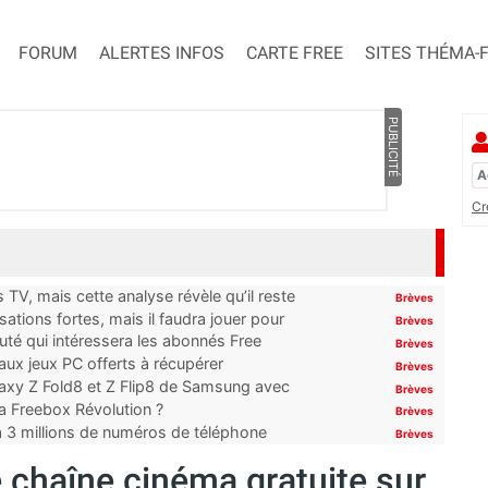
FORUM
ALERTES INFOS
CARTE FREE
SITES THÉMA-
PUBLICITÉ
Cr
TV, mais cette analyse révèle qu’il reste
Brèves
ations fortes, mais il faudra jouer pour
Brèves
uté qui intéressera les abonnés Free
Brèves
x jeux PC offerts à récupérer
Brèves
laxy Z Fold8 et Z Flip8 de Samsung avec
Brèves
 la Freebox Révolution ?
Brèves
’à 3 millions de numéros de téléphone
Brèves
 chaîne cinéma gratuite sur