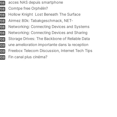
acces NAS depuis smartphone
/08
Comtpe free Orphélin?
/08
Hollow Knight  Lost Beneath The Surface
/08
Airmez 80k: Tabakgeschmack, NET-
/08
Technologie und Leistung im
Networking: Connecting Devices and Systems
/08
Networking: Connecting Devices and Sharing
/08
Information
Storage Drives: The Backbone of Reliable Data
/08
Management
une amelioration importante dans la reception
/08
WIFI
Freebox Telecom Discussion, Internet Tech Tips
/08
Communi
Fin canal plus cinéma?
/08