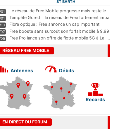
ST BARTH
Le réseau de Free Mobile progresse mais reste le
/01
m
...
Tempête Goretti : le réseau de Free fortement impa
/01
...
Fibre optique : Free annonce un cap important
/10
pass
...
Free booste sans surcoût son forfait mobile à 9,99
/07
...
Free Pro lance son offre de flotte mobile 5G à La
...
/05
RÉSEAU FREE MOBILE
Antennes
Débits
Records
EN DIRECT DU FORUM