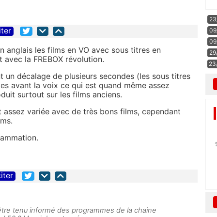
23
iter
09
09
 anglais les films en VO avec sous titres en
29
nt avec la FREBOX révolution.
23
t un décalage de plusieurs secondes (les sous titres
des avant la voix ce qui est quand même assez
it surtout sur les films anciens.
 assez variée avec de très bons films, cependant
lms.
grammation.
iter
être tenu informé des programmes de la chaine