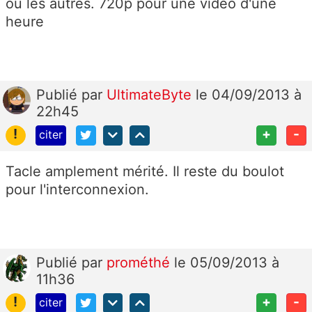
ou les autres. 720p pour une vidéo d'une
heure
Publié
par
UltimateByte
le 04/09/2013 à
22h45
!
+
-
citer
Tacle amplement mérité. Il reste du boulot
pour l'interconnexion.
Publié
par
prométhé
le 05/09/2013 à
11h36
!
+
-
citer