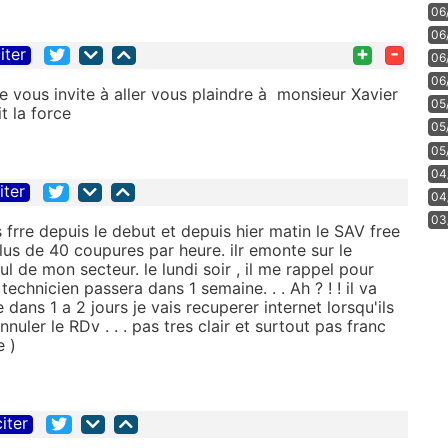
06
06
+
-
iter
06
06
 vous invite à aller vous plaindre à monsieur Xavier
05
t la force
05
05
04
iter
04
03
 frre depuis le debut et depuis hier matin le SAV free
lus de 40 coupures par heure. ilr emonte sur le
ul de mon secteur. le lundi soir , il me rappel pour
technicien passera dans 1 semaine. . . Ah ? ! ! il va
e dans 1 a 2 jours je vais recuperer internet lorsqu'ils
nnuler le RDv . . . pas tres clair et surtout pas franc
e )
citer