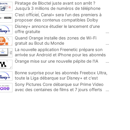
Piratage de Bloctel juste avant son arrêt ?
Jusqu'à 3 millions de numéros de téléphone
auraient fuité
...
C'est officiel, Canal+ sera l'un des premiers à
proposer des contenus compatibles Dolby
Vision 2
...
Disney+ annonce étudier le lancement d'une
offre gratuite
...
Quand Orange installe des zones de Wi-Fi
gratuit au Bout du Monde
...
La nouvelle application Freenetic prépare son
arrivée sur Android et iPhone pour les abonnés
Freebox, testez la
...
Orange mise sur une nouvelle pépite de l'IA
...
Bonne surprise pour les abonnés Freebox Ultra,
toute la Liga débarque sur Disney+ et c'est
inclus
...
Sony Pictures Core débarque sur Prime Video
avec des centaines de films et 7 jours offerts
...