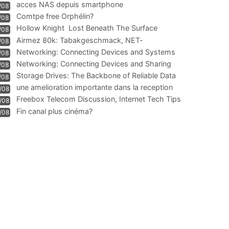
acces NAS depuis smartphone
/08
Comtpe free Orphélin?
/08
Hollow Knight  Lost Beneath The Surface
/08
Airmez 80k: Tabakgeschmack, NET-
/08
Technologie und Leistung im
Networking: Connecting Devices and Systems
/08
Networking: Connecting Devices and Sharing
/08
Information
Storage Drives: The Backbone of Reliable Data
/08
Management
une amelioration importante dans la reception
/08
WIFI
Freebox Telecom Discussion, Internet Tech Tips
/08
Communi
Fin canal plus cinéma?
/08