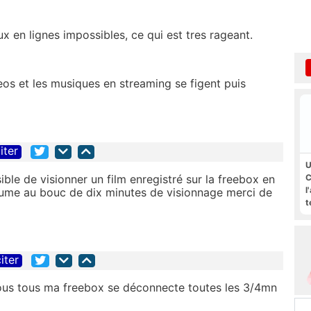
x en lignes impossibles, ce qui est tres rageant.
deos et les musiques en streaming se figent puis
iter
U
ble de visionner un film enregistré sur la freebox en
C
l
allume au bouc de dix minutes de visionnage merci de
t
iter
ous tous ma freebox se déconnecte toutes les 3/4mn