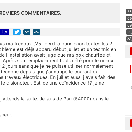
23
PREMIERS COMMENTAIRES.
09
09
iter
29
23
s ma freebox (V5) perd la connexion toutes les 2
blème est déjà apparu début juillet et un technicien
de l'installation avait jugé que ma box chauffée et
er. Après son remplacement tout a été pour le mieux.
 2 jours sans que je ne puisse utiliser normalement
éconne depuis que j'ai coupé le courant du
s travaux électriques. En juillet aussi j'avais fait des
le disjoncteur. Est-ce une coïncidence ?? je ne
 j'attends la suite. Je suis de Pau (64000) dans le
eneur.