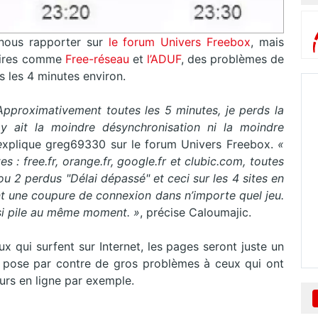
nous rapporter sur
le forum Univers Freebox
, mais
aires comme
Free-réseau
et
l’ADUF
, des problèmes de
 les 4 minutes environ.
Approximativement toutes les 5 minutes, je perds la
y ait la moindre désynchronisation ni la moindre
e
xplique greg69330 sur le forum Univers Freebox.
«
 : free.fr, orange.fr, google.fr et clubic.com, toutes
ou 2 perdus "Délai dépassé" et ceci sur les 4 sites en
t une coupure de connexion dans n’importe quel jeu.
ssi pile au même moment. »
, précise Caloumajic.
x qui surfent sur Internet, les pages seront juste un
n pose par contre de gros problèmes à ceux qui ont
urs en ligne par exemple.