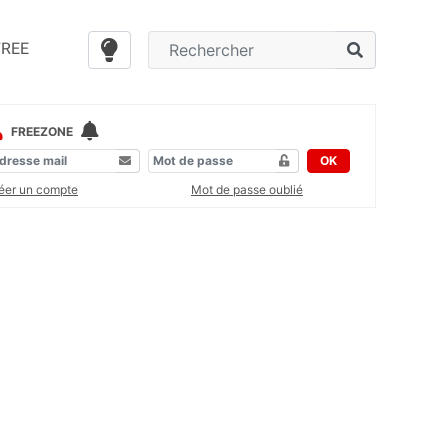
FREE
FREEZONE
OK
éer un compte
Mot de passe oublié