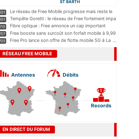
ST BARTH
Le réseau de Free Mobile progresse mais reste le
/01
m
...
Tempête Goretti : le réseau de Free fortement impa
/01
...
Fibre optique : Free annonce un cap important
/10
pass
...
Free booste sans surcoût son forfait mobile à 9,99
/07
...
Free Pro lance son offre de flotte mobile 5G à La
...
/05
RÉSEAU FREE MOBILE
Antennes
Débits
Records
EN DIRECT DU FORUM