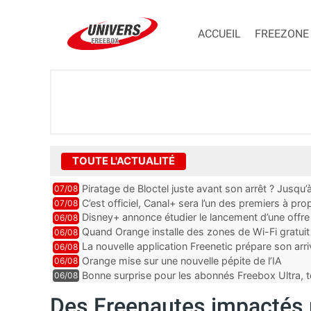
ACCUEIL
FREEZONE
TOUTE L'ACTUALITÉ
Piratage de Bloctel juste avant son arrêt ? Jusqu
07/08
auraient fuité
C’est officiel, Canal+ sera l’un des premiers à 
07/08
Vision 2
Disney+ annonce étudier le lancement d’une offre 
06/08
Quand Orange installe des zones de Wi-Fi gratui
06/08
La nouvelle application Freenetic prépare son arr
06/08
abonnés Freebox, testez la
Orange mise sur une nouvelle pépite de l’IA
06/08
Bonne surprise pour les abonnés Freebox Ultra, t
06/08
inclus
Des Freenautes impactés 