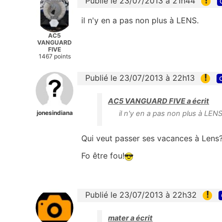
!
Publié le 23/07/2013 à 21h44
il n'y en a pas non plus à LENS.
AC5
VANGUARD
FIVE
1467 points
!
Publié le 23/07/2013 à 22h13
AC5 VANGUARD FIVE a écrit
jonesindiana
il n'y en a pas non plus à LENS
Qui veut passer ses vacances à Lens
Fo être fou!
!
Publié le 23/07/2013 à 22h32
mater a écrit