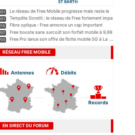
ST BARTH
Le réseau de Free Mobile progresse mais reste le
/01
m
...
Tempête Goretti : le réseau de Free fortement impa
/01
...
Fibre optique : Free annonce un cap important
/10
pass
...
Free booste sans surcoût son forfait mobile à 9,99
/07
...
Free Pro lance son offre de flotte mobile 5G à La
...
/05
RÉSEAU FREE MOBILE
Antennes
Débits
Records
EN DIRECT DU FORUM