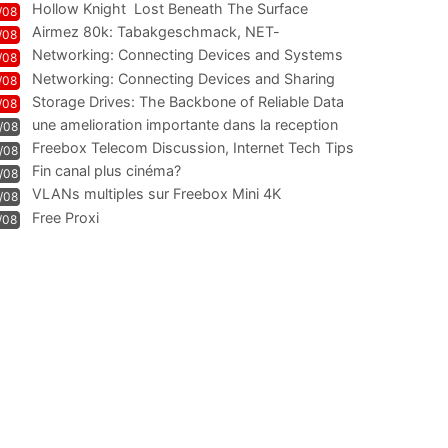
Hollow Knight  Lost Beneath The Surface
/08
Airmez 80k: Tabakgeschmack, NET-
/08
Technologie und Leistung im
Networking: Connecting Devices and Systems
/08
Networking: Connecting Devices and Sharing
/08
Information
Storage Drives: The Backbone of Reliable Data
/08
Management
une amelioration importante dans la reception
/08
WIFI
Freebox Telecom Discussion, Internet Tech Tips
/08
Communi
Fin canal plus cinéma?
/08
VLANs multiples sur Freebox Mini 4K
/08
Free Proxi
/08