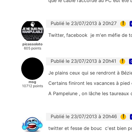
que le câble raccordé au PC eut été b
!
Publié le 23/07/2013 à 20h27
Twitter, facebook je m'en méfie de t
picassoloto
605 points
!
Publié le 23/07/2013 à 20h41
Je plains ceux qui se rendront à Bézie
msg
Certains finiront les vacances à pied o
10712 points
A Pampelune , on lâche les taureaux da
!
Publié le 23/07/2013 à 20h46
twitter et fesse de bouc c'est bien p