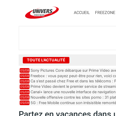
ACCUEIL
FREEZONE
TOUTE L'ACTUALITÉ
Sony Pictures Core débarque sur Prime Video avec
05/08
Freebox : vous payez peut-être pour rien, voici
05/08
abonnements TV oubliés
Ca s’est passé chez Free et dans les télécoms : F
05/08
pointe le bout de...
Prime Video devient le premier service de strea
05/08
ce lancement
Canal+ lance une nouvelle interface de navigation
05/08
Nouvelle offensive contre les sites porno : 31 pl
05/08
par Orange, Free, SF...
5G : Free Mobile continue son irrésistible remon
05/08
plus que jamais sous pr...
Partez en vacances dans 