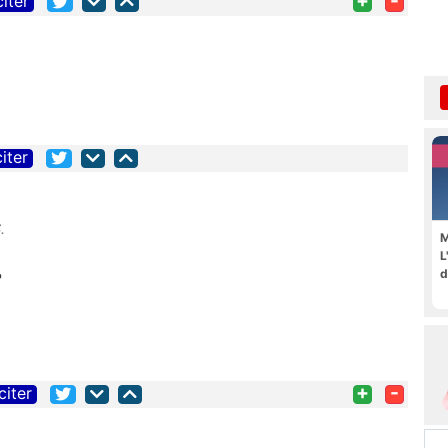
+
-
citer
citer
.
M
L
d
?
+
-
citer