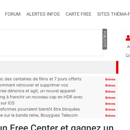
FORUM
ALERTES INFOS
CARTE FREE
SITES THÉMA-
PUBLICITÉ
Cr
 des centaines de films et 7 jours offerts
Brèves
 comment retrouver et supprimer vos
Brèves
ree dénonce et agit, un nouvel appareil
Brèves
ming à franchir un nouveau cap en HDR avec
Brèves
 sur iOS
Brèves
ateformes pourraient bientôt être bloquées
Brèves
tée sur la bande reine, Bouygues Telecom
Brèves
un Free Center et gagnez un