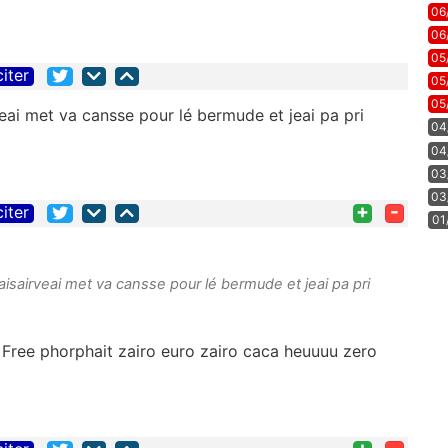
06
06
05
citer
05
05
veai met va cansse pour lé bermude et jeai pa pri
04
04
03
03
+
-
citer
01
raisairveai met va cansse pour lé bermude et jeai pa pri
Free phorphait zairo euro zairo caca heuuuu zero