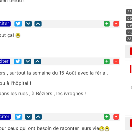
ien tendu !
23
09
+
-
citer
09
29
out ça!
23
+
-
citer
rs , surtout la semaine du 15 Août avec la féria .
u à l'hôpital !
ns les rues , à Béziers , les ivrognes !
+
-
citer
our ceux qui ont besoin de raconter leurs vie