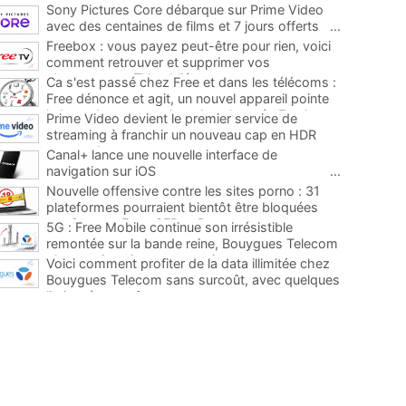
Sony Pictures Core débarque sur Prime Video
avec des centaines de films et 7 jours offerts
...
Freebox : vous payez peut-être pour rien, voici
comment retrouver et supprimer vos
abonnements TV oubliés
...
Ca s'est passé chez Free et dans les télécoms :
Free dénonce et agit, un nouvel appareil pointe
le bout de son nez chez des abonnés Freebox...
Prime Video devient le premier service de
...
streaming à franchir un nouveau cap en HDR
avec ce lancement
...
Canal+ lance une nouvelle interface de
navigation sur iOS
...
Nouvelle offensive contre les sites porno : 31
plateformes pourraient bientôt être bloquées
par Orange, Free, SFR et Bouygues
...
5G : Free Mobile continue son irrésistible
remontée sur la bande reine, Bouygues Telecom
plus que jamais sous pression
...
Voici comment profiter de la data illimitée chez
Bouygues Telecom sans surcoût, avec quelques
limites à connaître
...