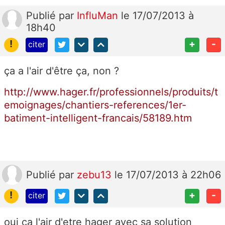
Publié
par
InfluMan
le 17/07/2013 à
18h40
!
+
-
citer
ça a l'air d'être ça, non ?
http://www.hager.fr/professionnels/produits/t
emoignages/chantiers-references/1er-
batiment-intelligent-francais/58189.htm
Publié
par
zebu13
le 17/07/2013 à 22h06
!
+
-
citer
oui ca l'air d'etre hager avec sa solution