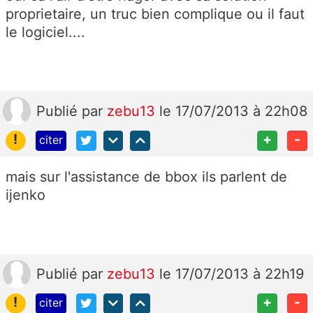
proprietaire, un truc bien complique ou il faut
le logiciel....
Publié
par
zebu13
le 17/07/2013 à 22h08
!
+
-
citer
mais sur l'assistance de bbox ils parlent de
ijenko
Publié
par
zebu13
le 17/07/2013 à 22h19
!
+
-
citer