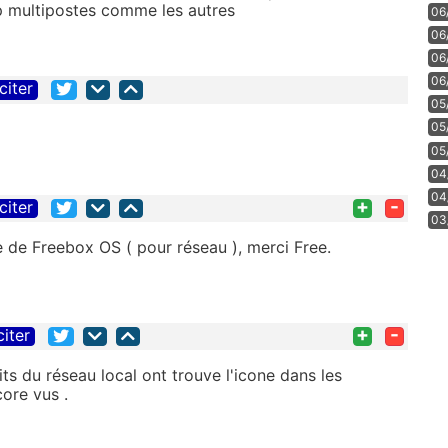
 multipostes comme les autres
06
06
06
06
citer
05
05
05
04
04
+
-
citer
03
ce de Freebox OS ( pour réseau ), merci Free.
+
-
citer
ts du réseau local ont trouve l'icone dans les
ore vus .