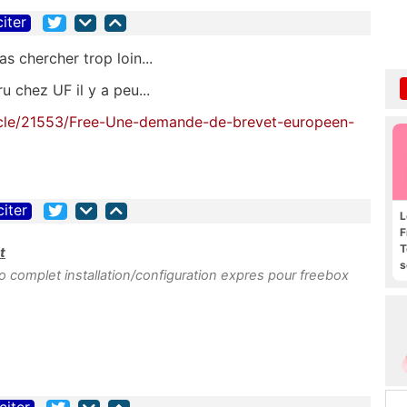
citer
as chercher trop loin...
ru chez UF il y a peu...
icle/21553/Free-Une-demande-de-brevet-europeen-
citer
L
F
T
t
s
o complet installation/configuration expres pour freebox
R
e