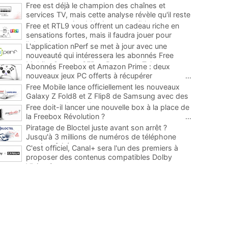
Free est déjà le champion des chaînes et
services TV, mais cette analyse révèle qu'il reste
encore au moins 141 ajouts possibles
...
Free et RTL9 vous offrent un cadeau riche en
sensations fortes, mais il faudra jouer pour
l'obtenir
...
L'application nPerf se met à jour avec une
nouveauté qui intéressera les abonnés Free
Mobile, Orange, SFR et Bouygues Telecom
...
Abonnés Freebox et Amazon Prime : deux
nouveaux jeux PC offerts à récupérer
...
Free Mobile lance officiellement les nouveaux
Galaxy Z Fold8 et Z Flip8 de Samsung avec des
promos et des cadeaux
...
Free doit-il lancer une nouvelle box à la place de
la Freebox Révolution ?
...
Piratage de Bloctel juste avant son arrêt ?
Jusqu'à 3 millions de numéros de téléphone
auraient fuité
...
C'est officiel, Canal+ sera l'un des premiers à
proposer des contenus compatibles Dolby
Vision 2
...