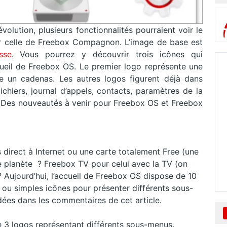
olution, plusieurs fonctionnalités pourraient voir le
er celle de Freebox Compagnon. L’image de base est
sse
. Vous pourrez y découvrir trois icônes qui
ccueil de Freebox OS. Le premier logo représente une
me un cadenas. Les autres logos figurent déjà dans
fichiers, journal d’appels, contacts, paramètres de la
). Des nouveautés à venir pour Freebox OS et Freebox
 direct à Internet ou une carte totalement Free (une
e planète
?
Freebox TV pour celui avec la TV (on
?
Aujourd’hui, l’accueil de Freebox OS dispose de 10
 ou simples icônes pour présenter différents sous-
dées dans les commentaires de cet article.
de 3 logos représentant différents sous-menus.