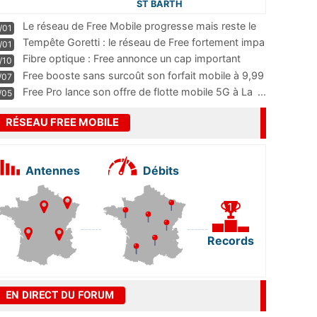
ST BARTH
Le réseau de Free Mobile progresse mais reste le
/01
m
...
Tempête Goretti : le réseau de Free fortement impa
/01
...
Fibre optique : Free annonce un cap important
/10
pass
...
Free booste sans surcoût son forfait mobile à 9,99
/07
...
Free Pro lance son offre de flotte mobile 5G à La
...
/05
RÉSEAU FREE MOBILE
Antennes
Débits
Records
EN DIRECT DU FORUM