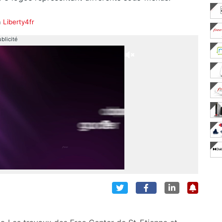
à
Liberty4fr
blicité