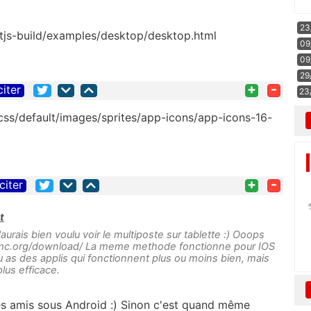
23
xtjs-build/examples/desktop/desktop.html
09
09
29
+
-
citer
23
+
-
citer
t
urais bien voulu voir le multiposte sur tablette :) Ooops
//xbmc.org/download/ La meme methode fonctionne pour IOS
n tu as des applis qui fonctionnent plus ou moins bien, mais
plus efficace.
mes amis sous Android :) Sinon c'est quand même