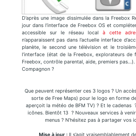
D’après une image dissimulée dans la Freebox Rév
jour dans l’interface de Freebox OS et complét
accessible sur le réseau local
à cette adre
n’apparaissent pas dans l’actuelle interface d’a
planète, le second une télévision et le troisiè
l’interface (état de la Freebox, explorateurs de 
Freebox, contrôle parental, aide, premiers pas…
Compagnon ?
Que peuvent représenter ces 3 logos ?
Un accès
sorte de Free Maps) pour le logo en forme d
aperçoit la météo de BFM TV) ?
Et le cadenas
icônes
.
Bientôt 13
?
Nouveaux services à venir
menus ? N’hésitez pas à partager vos i
Mise à jour :
Il s’agit vraisemblablement 