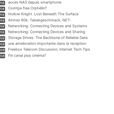
acces NAS depuis smartphone
/08
Comtpe free Orphélin?
/08
Hollow Knight  Lost Beneath The Surface
/08
Airmez 80k: Tabakgeschmack, NET-
/08
Technologie und Leistung im
Networking: Connecting Devices and Systems
/08
Networking: Connecting Devices and Sharing
/08
Information
Storage Drives: The Backbone of Reliable Data
/08
Management
une amelioration importante dans la reception
/08
WIFI
Freebox Telecom Discussion, Internet Tech Tips
/08
Communi
Fin canal plus cinéma?
/08