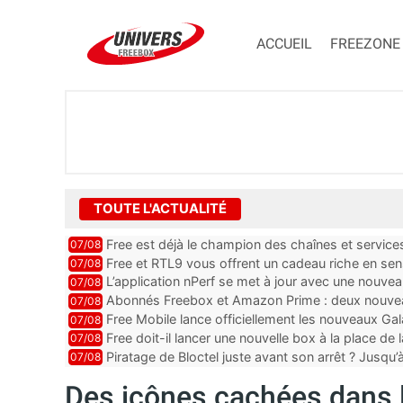
ACCUEIL
FREEZONE
TOUTE L'ACTUALITÉ
Free est déjà le champion des chaînes et services 
07/08
encore au moin...
Free et RTL9 vous offrent un cadeau riche en sens
07/08
l’obtenir
L’application nPerf se met à jour avec une nouvea
07/08
Mobile, Orange, SFR ...
Abonnés Freebox et Amazon Prime : deux nouveau
07/08
Free Mobile lance officiellement les nouveaux Ga
07/08
des promos et des cadeaux
Free doit-il lancer une nouvelle box à la place de
07/08
Piratage de Bloctel juste avant son arrêt ? Jusqu
07/08
auraient fuité
Des icônes cachées dans l