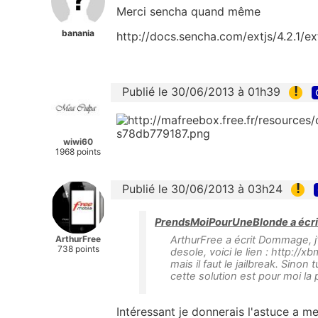
Merci sencha quand même
banania
http://docs.sencha.com/extjs/4.2.1/e
!
Publié le 30/06/2013 à 01h39
wiwi60
1968 points
!
Publié le 30/06/2013 à 03h24
PrendsMoiPourUneBlonde a écri
ArthurFree
ArthurFree a écrit Dommage, j'a
738 points
desole, voici le lien : http:
mais il faut le jailbreak. Sino
cette solution est pour moi la 
Intéressant je donnerais l'astuce a 