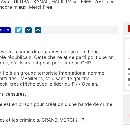
......Avoir ULUSAL KANAL, HALK TV sur FREE c'est bien,
ncore mieux. Merci Free.
citer
st en relation directe avec un parti politique
le républicain. Cette chaine et ce parti politique on
orme, d'ailleurs qui pose probleme au CHP.
A
t lié à un groupe terroriste international nommé
4
arti des Travailleurs, se disant de gauche
R
cek, tres affiché evec le lider du PKK Ocalan.
a
F
ns censures,
re est en prison pour création d'une bande de crime
s et les criminels. GRAND MERCI ? ! ? !