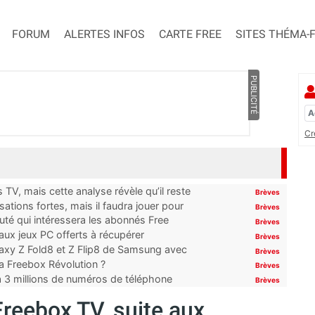
FORUM
ALERTES INFOS
CARTE FREE
SITES THÉMA-
PUBLICITÉ
Cr
TV, mais cette analyse révèle qu’il reste
Brèves
ations fortes, mais il faudra jouer pour
Brèves
uté qui intéressera les abonnés Free
Brèves
x jeux PC offerts à récupérer
Brèves
laxy Z Fold8 et Z Flip8 de Samsung avec
Brèves
 la Freebox Révolution ?
Brèves
’à 3 millions de numéros de téléphone
Brèves
reebox TV, suite aux