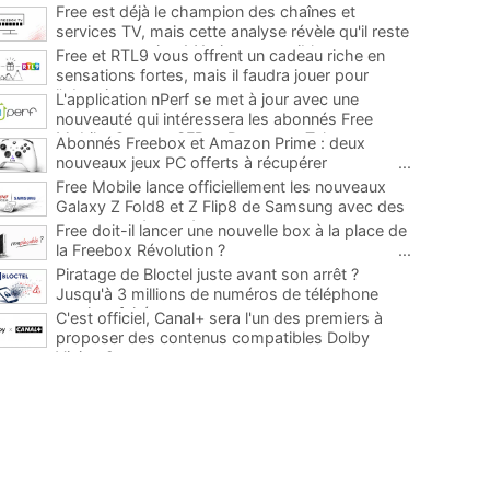
Free est déjà le champion des chaînes et
services TV, mais cette analyse révèle qu'il reste
encore au moins 141 ajouts possibles
...
Free et RTL9 vous offrent un cadeau riche en
sensations fortes, mais il faudra jouer pour
l'obtenir
...
L'application nPerf se met à jour avec une
nouveauté qui intéressera les abonnés Free
Mobile, Orange, SFR et Bouygues Telecom
...
Abonnés Freebox et Amazon Prime : deux
nouveaux jeux PC offerts à récupérer
...
Free Mobile lance officiellement les nouveaux
Galaxy Z Fold8 et Z Flip8 de Samsung avec des
promos et des cadeaux
...
Free doit-il lancer une nouvelle box à la place de
la Freebox Révolution ?
...
Piratage de Bloctel juste avant son arrêt ?
Jusqu'à 3 millions de numéros de téléphone
auraient fuité
...
C'est officiel, Canal+ sera l'un des premiers à
proposer des contenus compatibles Dolby
Vision 2
...