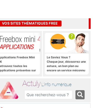
VOS SITES THÉMATIQUES FREE
pplications Freebox Mini
Le Saviez Vous ?
K
Chaque jour, découvrez une
etrouvez toutes les
astuce, un bon plan ou
pplications présentes sur
encore un service méconnu
reebox Mini 4K en un clic
sur la Freebox et sur Free
Mobile
Actuly
L'info numérique