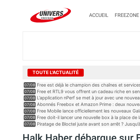
ACCUEIL
FREEZONE
TOUTE L'ACTUALITÉ
Free est déjà le champion des chaînes et services 
07/08
encore au moin...
Free et RTL9 vous offrent un cadeau riche en sens
07/08
l’obtenir
L’application nPerf se met à jour avec une nouvea
07/08
Mobile, Orange, SFR ...
Abonnés Freebox et Amazon Prime : deux nouveau
07/08
Free Mobile lance officiellement les nouveaux Ga
07/08
des promos et des cadeaux
Free doit-il lancer une nouvelle box à la place de
07/08
Piratage de Bloctel juste avant son arrêt ? Jusqu
07/08
auraient fuité
Halk Haber débarque sur F