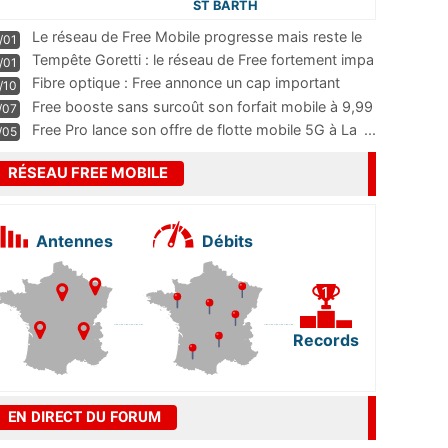
ST BARTH
Le réseau de Free Mobile progresse mais reste le
/01
m
...
Tempête Goretti : le réseau de Free fortement impa
/01
...
Fibre optique : Free annonce un cap important
/10
pass
...
Free booste sans surcoût son forfait mobile à 9,99
/07
...
Free Pro lance son offre de flotte mobile 5G à La
...
/05
RÉSEAU FREE MOBILE
Antennes
Débits
Records
EN DIRECT DU FORUM