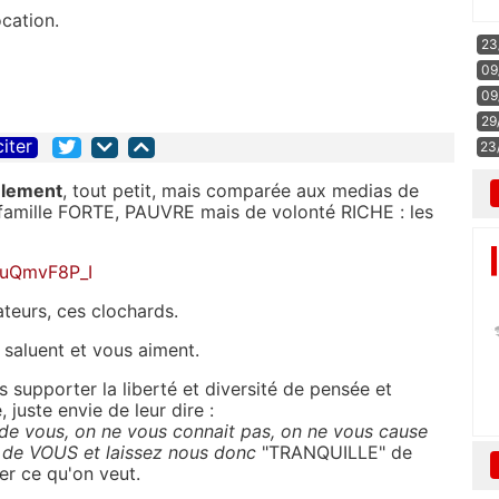
cation.
23
09
09
29
citer
23
ulement
, tout petit, mais comparée aux medias de
e famille FORTE, PAUVRE mais de volonté RICHE : les
fuQmvF8P_I
ateurs, ces clochards.
 saluent et vous aiment.
 supporter la liberté et diversité de pensée et
, juste envie de leur dire :
de vous, on ne vous connait pas, on ne vous cause
t de VOUS et laissez nous donc
"TRANQUILLE" de
der ce qu'on veut.