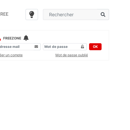
FREE
FREEZONE
OK
éer un compte
Mot de passe oublié