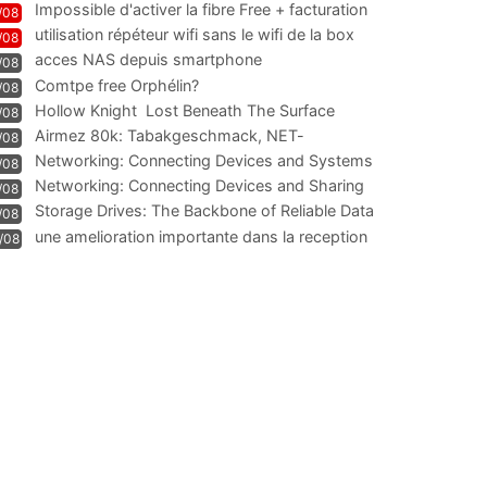
Impossible d'activer la fibre Free + facturation
/08
résiliation
utilisation répéteur wifi sans le wifi de la box
/08
acces NAS depuis smartphone
/08
Comtpe free Orphélin?
/08
Hollow Knight  Lost Beneath The Surface
/08
Airmez 80k: Tabakgeschmack, NET-
/08
Technologie und Leistung im
Networking: Connecting Devices and Systems
/08
Networking: Connecting Devices and Sharing
/08
Information
Storage Drives: The Backbone of Reliable Data
/08
Management
une amelioration importante dans la reception
/08
WIFI