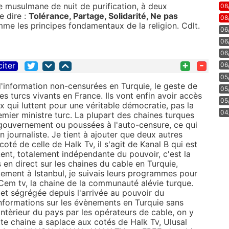
se musulmane de nuit de purification, à deux
08
e dire :
Tolérance, Partage, Solidarité, Ne pas
08
e les principes fondamentaux de la religion. Cdlt.
06
06
06
+
-
citer
06
05
 d'information non-censurées en Turquie, le geste de
05
es turcs vivants en France. Ils vont enfin avoir accès
05
x qui luttent pour une véritable démocratie, pas la
04
mier ministre turc. La plupart des chaines turques
gouvernement ou poussées à l'auto-censure, ce qui
n journaliste. Je tient à ajouter que deux autres
coté de celle de Halk Tv, il s'agit de Kanal B qui est
kent, totalement indépendante du pouvoir, c'est la
 en direct sur les chaines du cable en Turquie,
ement à Istanbul, je suivais leurs programmes pour
 Cem tv, la chaine de la communauté alévie turque.
et ségrégée depuis l'arrivée au pouvoir du
nformations sur les évènements en Turquie sans
l'intèrieur du pays par les opérateurs de cable, on y
te chaine a saplace aux cotés de Halk Tv, Ulusal