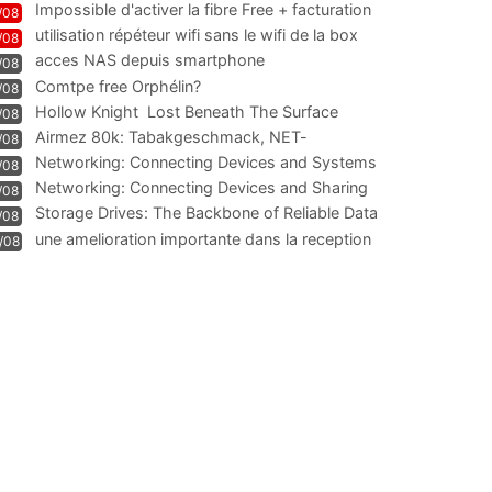
Impossible d'activer la fibre Free + facturation
/08
résiliation
utilisation répéteur wifi sans le wifi de la box
/08
acces NAS depuis smartphone
/08
Comtpe free Orphélin?
/08
Hollow Knight  Lost Beneath The Surface
/08
Airmez 80k: Tabakgeschmack, NET-
/08
Technologie und Leistung im
Networking: Connecting Devices and Systems
/08
Networking: Connecting Devices and Sharing
/08
Information
Storage Drives: The Backbone of Reliable Data
/08
Management
une amelioration importante dans la reception
/08
WIFI