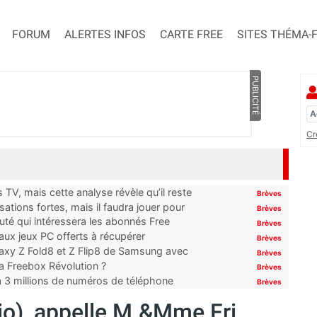
FORUM
ALERTES INFOS
CARTE FREE
SITES THÉMA-
PUBLICITÉ
Cr
TV, mais cette analyse révèle qu’il reste
Brèves
ations fortes, mais il faudra jouer pour
Brèves
uté qui intéressera les abonnés Free
Brèves
x jeux PC offerts à récupérer
Brèves
laxy Z Fold8 et Z Flip8 de Samsung avec
Brèves
 la Freebox Révolution ?
Brèves
’à 3 millions de numéros de téléphone
Brèves
io), appelle M.&Mme Fri