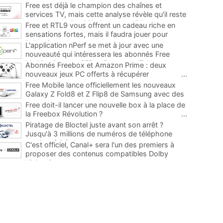
Free est déjà le champion des chaînes et
services TV, mais cette analyse révèle qu'il reste
encore au moins 141 ajouts possibles
...
Free et RTL9 vous offrent un cadeau riche en
sensations fortes, mais il faudra jouer pour
l'obtenir
...
L'application nPerf se met à jour avec une
nouveauté qui intéressera les abonnés Free
Mobile, Orange, SFR et Bouygues Telecom
...
Abonnés Freebox et Amazon Prime : deux
nouveaux jeux PC offerts à récupérer
...
Free Mobile lance officiellement les nouveaux
Galaxy Z Fold8 et Z Flip8 de Samsung avec des
promos et des cadeaux
...
Free doit-il lancer une nouvelle box à la place de
la Freebox Révolution ?
...
Piratage de Bloctel juste avant son arrêt ?
Jusqu'à 3 millions de numéros de téléphone
auraient fuité
...
C'est officiel, Canal+ sera l'un des premiers à
proposer des contenus compatibles Dolby
Vision 2
...