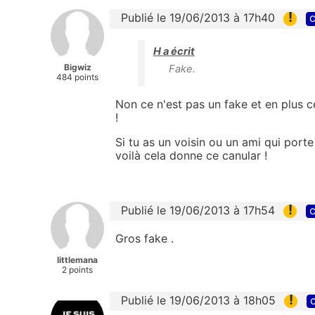
!
Publié le 19/06/2013 à 17h40
c
H a écrit
Bigwiz
Fake.
484 points
Non ce n'est pas un fake et en plus c
!
Si tu as un voisin ou un ami qui port
voilà cela donne ce canular !
!
Publié le 19/06/2013 à 17h54
c
Gros fake .
littlemana
2 points
!
Publié le 19/06/2013 à 18h05
c