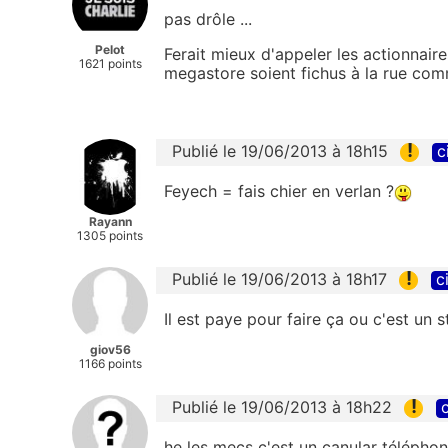
pas drôle ...
Pelot
Ferait mieux d'appeler les actionnair
1621 points
megastore soient fichus à la rue com
!
Publié le 19/06/2013 à 18h15
c
Feyech = fais chier en verlan ?
Rayann
1305 points
!
Publié le 19/06/2013 à 18h17
c
Il est paye pour faire ça ou c'est un 
giov56
1166 points
!
Publié le 19/06/2013 à 18h22
c
he les mecs c'est un canular téléphon