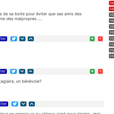
08
08
es de sa boite pour éviter que ses amis des
06
me des malpropres ....
06
06
06
+
-
iter
05
05
05
04
+
-
iter
stagiaire, un bénévole?
iter
ique ne prenez va au sérieux c'est pour rigoler , moi