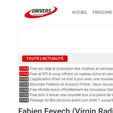
ACCUEIL
FREEZONE
TOUTE L'ACTUALITÉ
Free est déjà le champion des chaînes et services 
07/08
encore au moin...
Free et RTL9 vous offrent un cadeau riche en sens
07/08
l’obtenir
L’application nPerf se met à jour avec une nouvea
07/08
Mobile, Orange, SFR ...
Abonnés Freebox et Amazon Prime : deux nouveau
07/08
Free Mobile lance officiellement les nouveaux Ga
07/08
des promos et des cadeaux
Free doit-il lancer une nouvelle box à la place de
07/08
Piratage de Bloctel juste avant son arrêt ? Jusqu
07/08
auraient fuité
Fabien Feyech (Virgin Rad