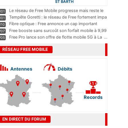
ST BARTH
Le réseau de Free Mobile progresse mais reste le
/01
m
...
Tempête Goretti : le réseau de Free fortement impa
/01
...
Fibre optique : Free annonce un cap important
/10
pass
...
Free booste sans surcoût son forfait mobile à 9,99
/07
...
Free Pro lance son offre de flotte mobile 5G à La
...
/05
RÉSEAU FREE MOBILE
Antennes
Débits
Records
EN DIRECT DU FORUM