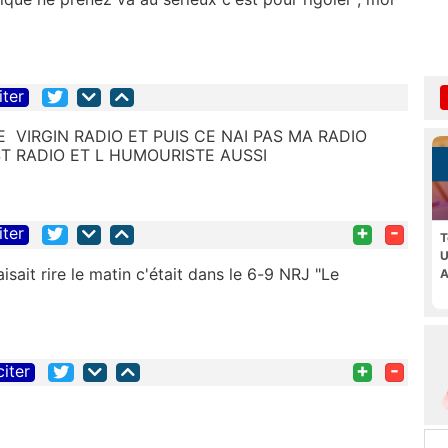
iter
E VIRGIN RADIO ET PUIS CE NAI PAS MA RADIO
CST RADIO ET L HUMOURISTE AUSSI
+
-
iter
T
U
isait rire le matin c'était dans le 6-9 NRJ "Le
A
+
-
citer