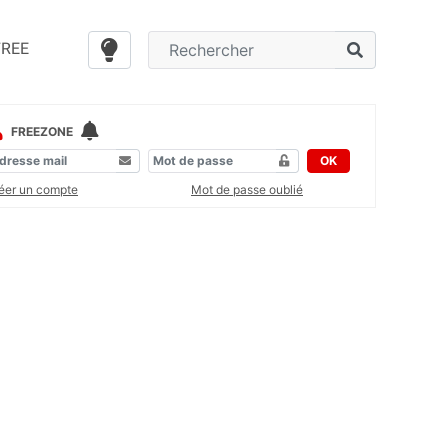
FREE
FREEZONE
OK
éer un compte
Mot de passe oublié