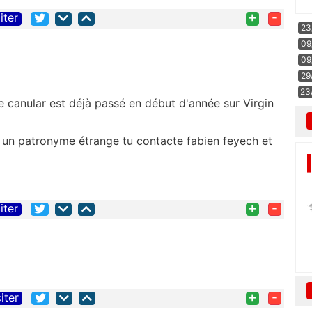
+
-
iter
23
09
09
29
23
e canular est déjà passé en début d'année sur Virgin
e un patronyme étrange tu contacte fabien feyech et
+
-
iter
+
-
iter