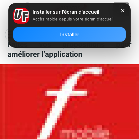
✕
Installer sur l'écran d'accueil
Accès rapide depuis votre écran d'accueil
Freebox Mobile (Windows Phone) :
Installer
Faites vos propositions pour
améliorer l’application